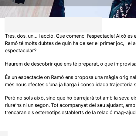
Tres, dos, un… I acció! Que comenci l’espectacle! Això és
Ramó té molts dubtes de quin ha de ser el primer joc, i e
espectacular?
Haurem de descobrir què ens té preparat, o que improvis
És un espectacle on Ramó ens proposa una màgia original, d
més nous efectes d’una ja llarga i consolidada trajectòria
Però no sols això, sinó que ho barrejarà tot amb la seva e
riure’ns ni un segon. Tot acompanyat del seu ajudant, amb l
trencaran els estereotips establerts de la relació mag-ajud