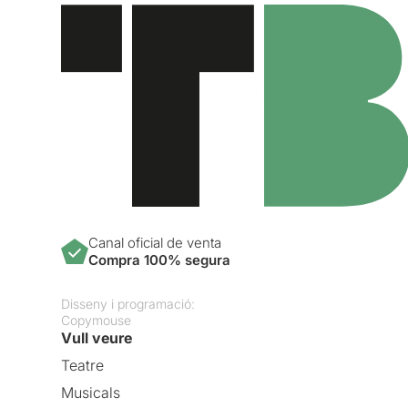
Canal oficial de venta
Compra 100% segura
Disseny i programació:
Copymouse
Vull veure
Teatre
Musicals