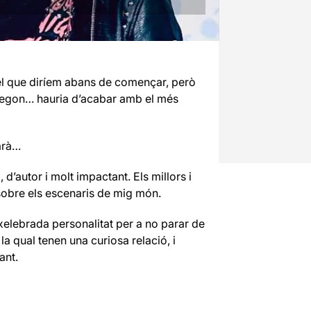
 el que diríem abans de començar, però
l segon… hauria d’acabar amb el més
arà…
’autor i molt impactant. Els millors i
 sobre els escenaris de mig món.
ixelebrada personalitat per a no parar de
a qual tenen una curiosa relació, i
ant.