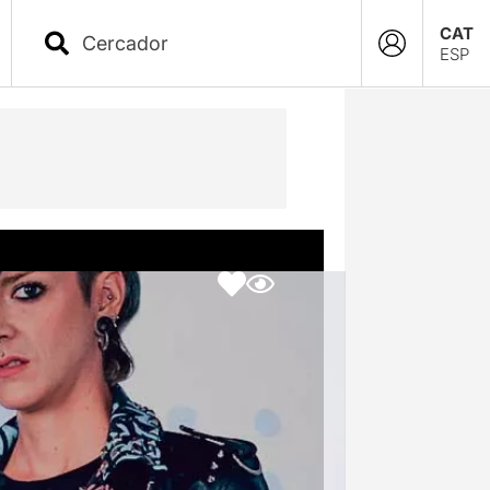
CAT
ESP