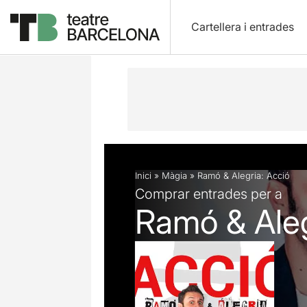
Cartellera i entrades
Descripció
Fitxa artística
Inici
»
Màgia
»
Ramó & Alegria: Acció
Comprar entrades per a
Ramó & Aleg