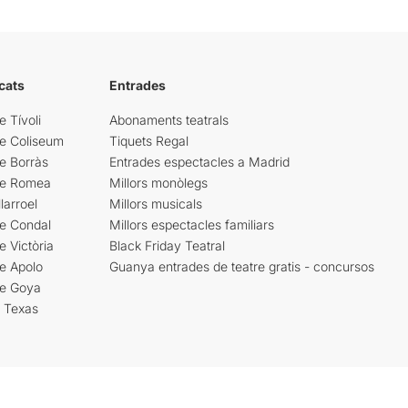
cats
Entrades
e Tívoli
Abonaments teatrals
re Coliseum
Tiquets Regal
e Borràs
Entrades espectacles a Madrid
re Romea
Millors monòlegs
larroel
Millors musicals
re Condal
Millors espectacles familiars
e Victòria
Black Friday Teatral
e Apolo
Guanya entrades de teatre gratis - concursos
re Goya
i Texas