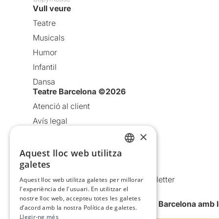
Vull veure
Teatre
Musicals
Humor
Infantil
Dansa
Teatre Barcelona ©2026
Atenció al client
Avís legal
×
Política de privacitat
Política de cookies
Aquest lloc web utilitza
CATALAN
galetes
Condicions d’ús
SPANISH
Comunicacions comercials i Newsletter
Aquest lloc web utilitza galetes per millorar
l'experiència de l'usuari. En utilitzar el
Anuncia’t
nostre lloc web, accepteu totes les galetes
Vull rebre la newsletter de Teatre Barcelona amb 
d’acord amb la nostra Política de galetes.
Llegir-ne més