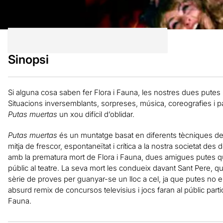
Sinopsi
Si alguna cosa saben fer Flora i Fauna, les nostres dues putes p
Situacions inversemblants, sorpreses, música, coreografies i par
Putas muertas
un xou difícil d’oblidar.
Putas muertas
és un muntatge basat en diferents tècniques de
mitja de frescor, espontaneïtat i crítica a la nostra societat des
amb la prematura mort de Flora i Fauna, dues amigues putes q
públic al teatre. La seva mort les condueix davant Sant Pere, q
sèrie de proves per guanyar-se un lloc a cel, ja que putes no e
absurd remix de concursos televisius i jocs faran al públic parti
Fauna.