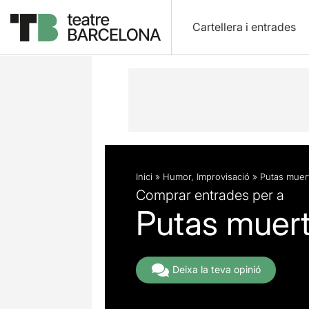
Cartellera i entrades
Descripció
Fitxa artística
Inici
»
Humor
,
Improvisació
»
Putas muer
Comprar entrades per a
Putas muer
Deixa la teva opinió