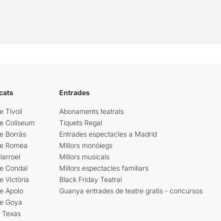
cats
Entrades
e Tívoli
Abonaments teatrals
re Coliseum
Tiquets Regal
e Borràs
Entrades espectacles a Madrid
re Romea
Millors monòlegs
larroel
Millors musicals
re Condal
Millors espectacles familiars
e Victòria
Black Friday Teatral
e Apolo
Guanya entrades de teatre gratis - concursos
re Goya
i Texas