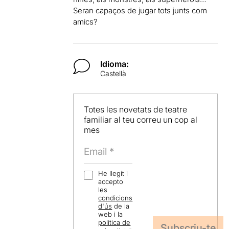
Seran capaços de jugar tots junts com
amics?
Idioma:
Castellà
Totes les novetats de teatre
familiar al teu correu un cop al
mes
He llegit i
accepto
les
condicions
d'ús
de la
web i la
política de