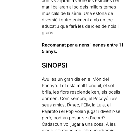
Junts viatjaran a veure les estrelles i el
mar i ballaran al so dels millors temes
musicals de la sèrie. Una estona de
diversió i entreteniment amb un toc
educatiu que farà les delícies de nois i
grans.
Recomanat per a nens i nenes entre 1 i
5 anys.
SINOPSI
Avui és un gran dia en el Món del
Pocoyó. Tot està molt tranquil, el sol
brilla, les flors resplendeixen, els ocells
dormen. Com sempre, el Pocoyó i els
seus amics, l’Ànec, l’Elly, la Lula, el
Pajaroto i el Pop volen jugar i divertir-se
però, podran posar-se d’acord?
Cadascun vol jugar a una cosa. A les
nines, als monstres, als superherois…