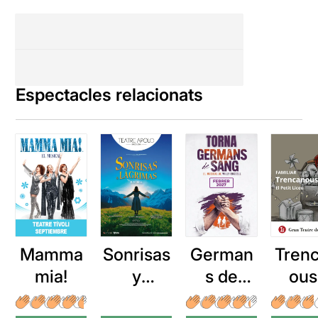
Espectacles relacionats
Mamma
Sonrisas
German
Tren
mia!
y
s de
ous
lágrimas
sang
Jaz