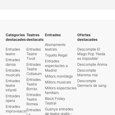
Categories
Teatres
Entrades
Ofertes
destacades
destacats
destacades
Abonaments
Entrades
Entrades
teatrals
Descompte El
teatre
Teatre
Mago Pop 'Nada
Tiquets Regal
Tívoli
es imposible'
Entrades
Entrades
dansa
Entrades
Descompte Ànima
espectacles a
Teatre
Entrades
Madrid
Descompte
Coliseum
musicals
Mamma mia
Millors monòlegs
Entrades
Entrades
Descompte
Millors musicals
Teatre
teatre
Germans de sang
Millors espectacles
Borràs
infantil
familiars
Entrades
Entrades
Black Friday
Teatre
òpera
Teatral
Romea
Entrades
Guanya entrades
Entrades
improvisació
de teatre gratis -
La