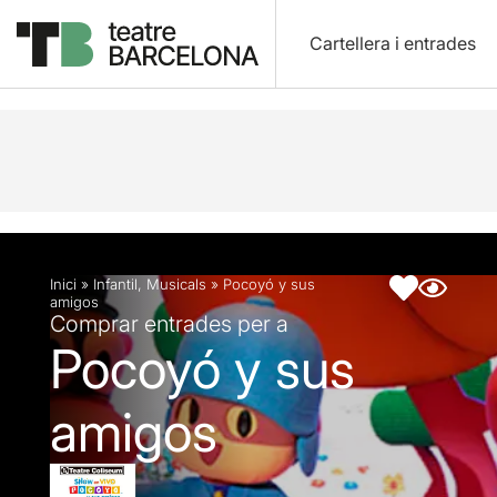
Cartellera i entrades
Descripció
Fitxa artística
Inici
»
Infantil
,
Musicals
»
Pocoyó y sus
amigos
Comprar entrades per a
Pocoyó y sus
amigos