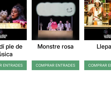
dí ple de
Monstre rosa
Llepa
sica
R ENTRADES
COMPRAR ENTRADES
COMPRAR E