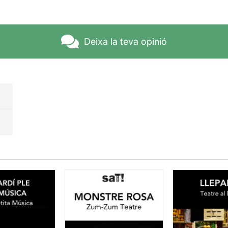
Deixa la teva opinió