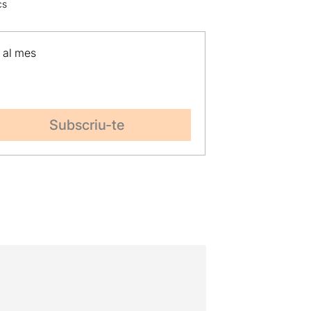
cs
p al mes