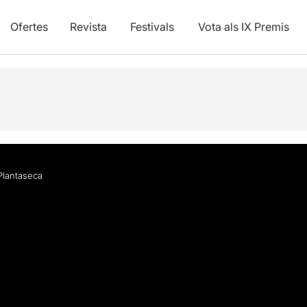
Ofertes
Revista
Festivals
Vota als IX Premis
Plantaseca