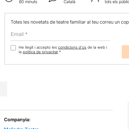
60 minuts
Català
tots els públi
Totes les novetats de teatre familiar al teu correu un co
He llegit i accepto les
condicions d'ús
de la web i
la
política de privacitat
.
*
Companyia: