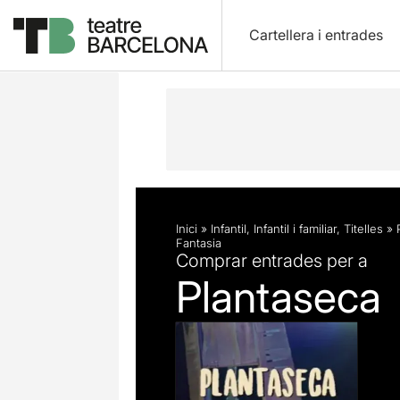
Cartellera i entrades
Descripció
Fitxa artística
Inici
»
Infantil
,
Infantil i familiar
,
Titelles
»
Fantasia
Comprar entrades per a
Plantaseca