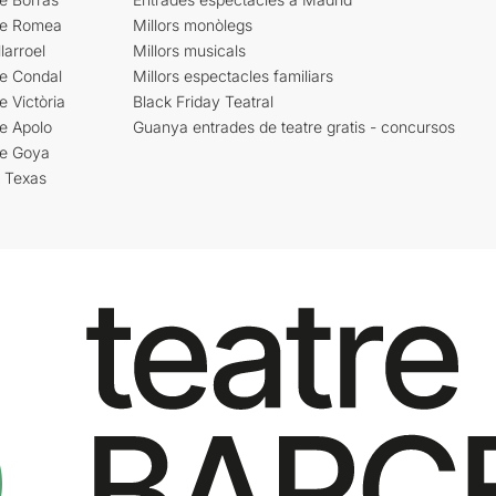
re Romea
Millors monòlegs
larroel
Millors musicals
re Condal
Millors espectacles familiars
e Victòria
Black Friday Teatral
e Apolo
Guanya entrades de teatre gratis - concursos
re Goya
i Texas