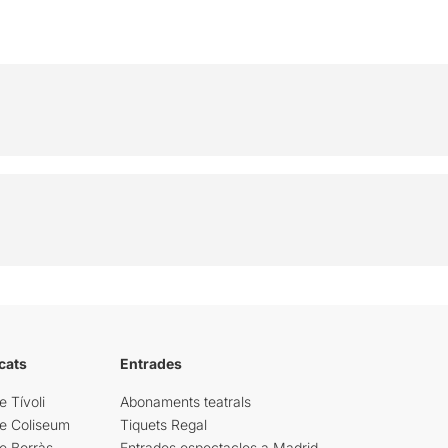
cats
Entrades
e Tívoli
Abonaments teatrals
re Coliseum
Tiquets Regal
e Borràs
Entrades espectacles a Madrid