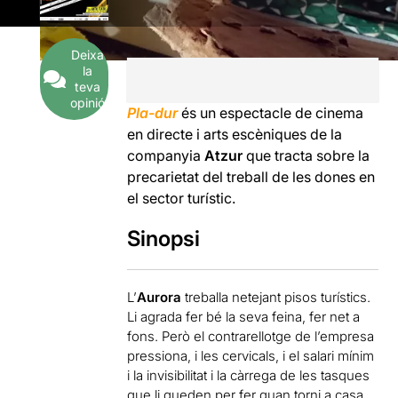
Deixa
la
teva
opinió
Pla-dur
és un espectacle de cinema
en directe i arts escèniques de la
companyia
Atzur
que tracta sobre la
precarietat del treball de les dones en
el sector turístic.
Sinopsi
L’
Aurora
treballa netejant pisos turístics.
Li agrada fer bé la seva feina, fer net a
fons. Però el contrarellotge de l’empresa
pressiona, i les cervicals, i el salari mínim
i la invisibilitat i la càrrega de les tasques
que li queden per fer quan torni a casa