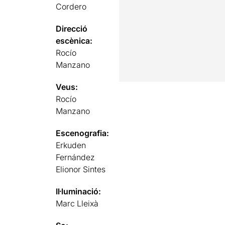
Cordero
Direcció
escènica:
Rocío
Manzano
Veus:
Rocío
Manzano
Escenografia:
Erkuden
Fernández
Elionor Sintes
Il·luminació:
Marc Lleixà