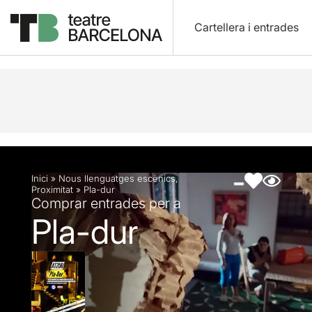
Cartellera i entrades
Descripció
Fitxa artística
Fotos i vídeos
Inici
»
Nous llenguatges escènics
,
Proximitat
»
Pla-dur
Comprar entrades per a
Pla-dur