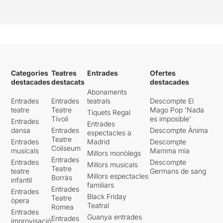
Categories
Teatres
Entrades
Ofertes
destacades
destacats
destacades
Abonaments
Entrades
Entrades
teatrals
Descompte El
teatre
Teatre
Mago Pop 'Nada
Tiquets Regal
Tívoli
es imposible'
Entrades
Entrades
dansa
Entrades
Descompte Ànima
espectacles a
Teatre
Entrades
Madrid
Descompte
Coliseum
musicals
Mamma mia
Millors monòlegs
Entrades
Entrades
Descompte
Millors musicals
Teatre
teatre
Germans de sang
Millors espectacles
Borràs
infantil
familiars
Entrades
Entrades
Black Friday
Teatre
òpera
Teatral
Romea
Entrades
Guanya entrades
Entrades
improvisació