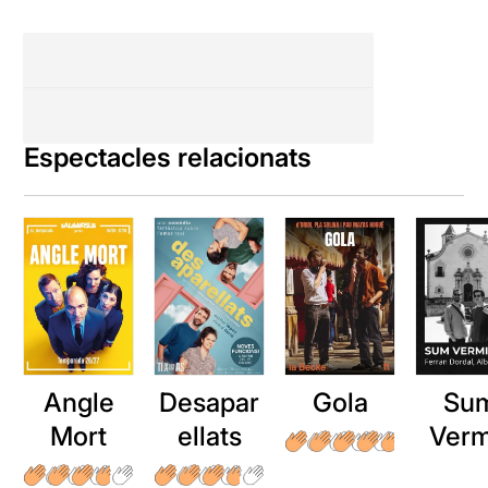
Espectacles relacionats
Angle
Desapar
Gola
Su
Mort
ellats
Verm