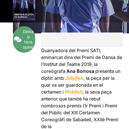
Deixa
la
teva
opinió
Guanyadora del Premi SAT!,
emmarcat dins del Premi de Dansa de
l’Institut del Teatre 2019, la
coreògrafa
Ana Borrosa
presenta un
díptic amb
Jellyfish
, la peça per la
qual va ser guardonada en el
certamen i
Pinkfish
, la seva peça
anterior que també ha rebut
nombrosos premis (1r Premi i Premi
del Públic del XIII Certamen
Coreogràfi de Sabadell, XXIIè Premi
de la