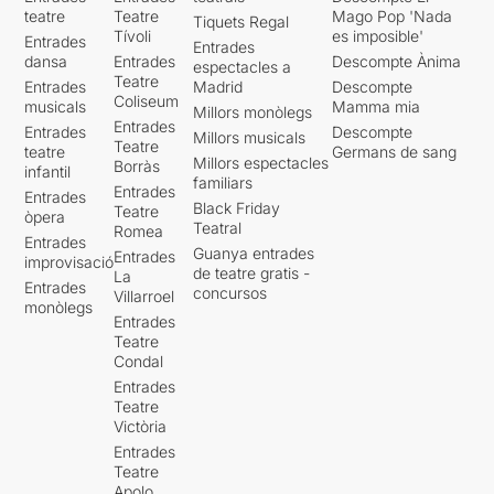
teatre
Teatre
Mago Pop 'Nada
Tiquets Regal
Tívoli
es imposible'
Entrades
Entrades
dansa
Entrades
Descompte Ànima
espectacles a
Teatre
Entrades
Madrid
Descompte
Coliseum
musicals
Mamma mia
Millors monòlegs
Entrades
Entrades
Descompte
Millors musicals
Teatre
teatre
Germans de sang
Millors espectacles
Borràs
infantil
familiars
Entrades
Entrades
Black Friday
Teatre
òpera
Teatral
Romea
Entrades
Guanya entrades
Entrades
improvisació
de teatre gratis -
La
Entrades
concursos
Villarroel
monòlegs
Entrades
Teatre
Condal
Entrades
Teatre
Victòria
Entrades
Teatre
Apolo