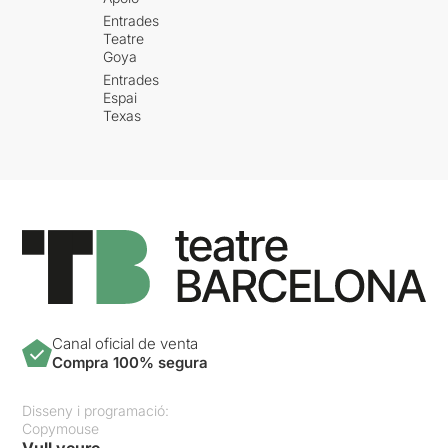
Entrades
Teatre
Goya
Entrades
Espai
Texas
Canal oficial de venta
Compra 100% segura
Disseny i programació:
Copymouse
Vull veure