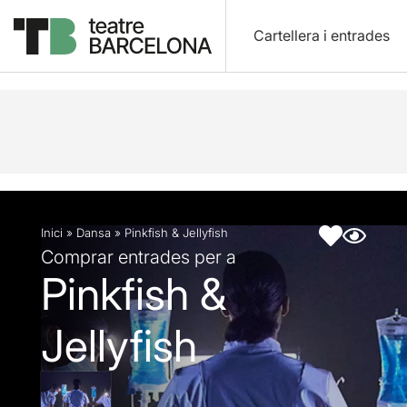
Cartellera i entrades
Descripció
Fitxa artística
Inici
»
Dansa
»
Pinkfish & Jellyfish
Comprar entrades per a
Pinkfish &
Jellyfish