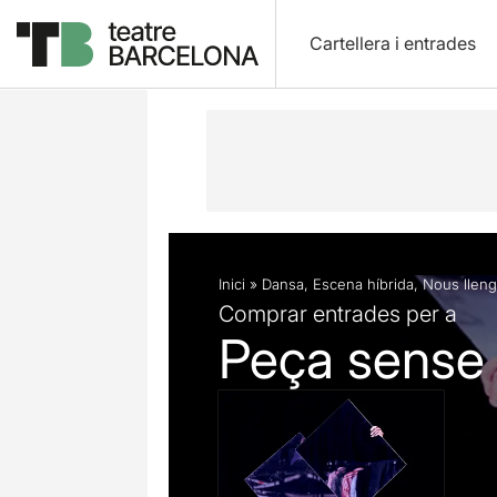
Cartellera i entrades
Descripció
Fitxa artística
Fotos i 
Inici
»
Dansa
,
Escena híbrida
,
Nous llen
Comprar entrades per a
Peça sense