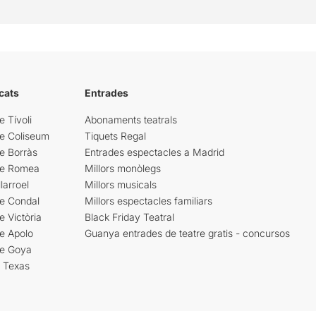
cats
Entrades
e Tívoli
Abonaments teatrals
re Coliseum
Tiquets Regal
e Borràs
Entrades espectacles a Madrid
re Romea
Millors monòlegs
larroel
Millors musicals
re Condal
Millors espectacles familiars
e Victòria
Black Friday Teatral
e Apolo
Guanya entrades de teatre gratis - concursos
re Goya
i Texas