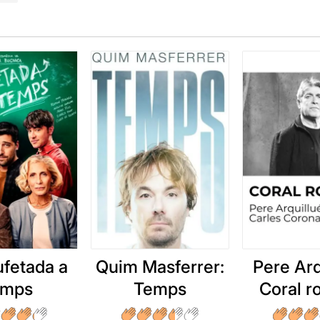
ufetada a
Quim Masferrer:
Pere Arq
emps
Temps
Coral 