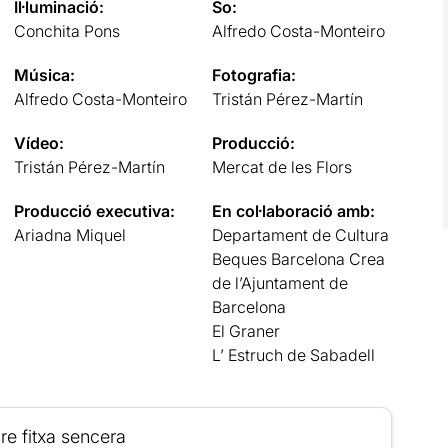
Il·luminació:
So:
Conchita Pons
Alfredo Costa-Monteiro
Música:
Fotografia:
Alfredo Costa-Monteiro
Tristán Pérez-Martín
Vídeo:
Producció:
Tristán Pérez-Martín
Mercat de les Flors
Producció executiva:
En col·laboració amb:
Ariadna Miquel
Departament de Cultura
Beques Barcelona Crea
de l’Ajuntament de
Barcelona
El Graner
L’ Estruch de Sabadell
re fitxa sencera