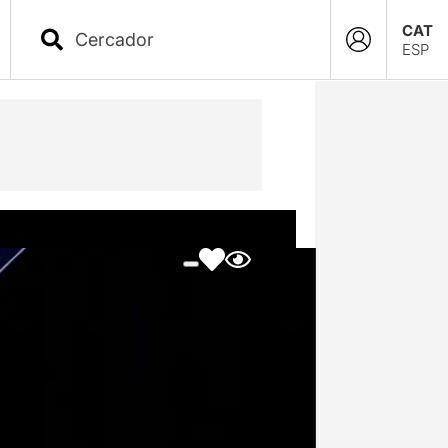
CAT
ESP