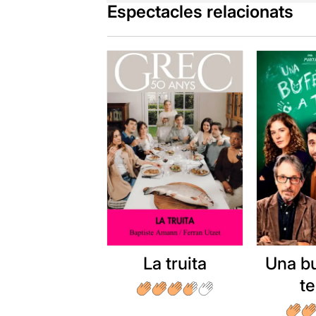
Espectacles relacionats
La truita
Una b
t