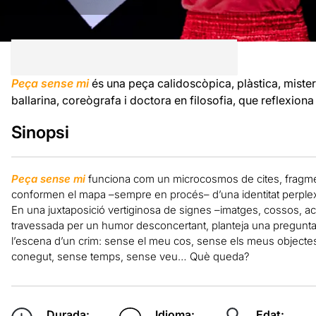
Peça sense mi
és una peça calidoscòpica, plàstica, mister
ballarina, coreògrafa i doctora en filosofia, que reflexiona 
Sinopsi
Peça sense mi
funciona com un microcosmos de cites, fragmen
conformen el mapa –sempre en procés– d’una identitat perplexa
En una juxtaposició vertiginosa de signes –imatges, cossos, ac
travessada per un humor desconcertant, planteja una pregunta i
l’escena d’un crim: sense el meu cos, sense els meus objectes
conegut, sense temps, sense veu… Què queda?
Durada:
Idioma:
Edat: