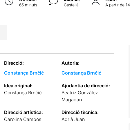
65 minuts
Castellà
A partir de 1
Direcció:
Autoria:
Constança Brnčić
Constança Brnčić
Idea original:
Ajudantia de direcció:
Constança Brnčić
Beatriz González
Magadán
Direcció artística:
Direcció tècnica:
Carolina Campos
Adrià Juan