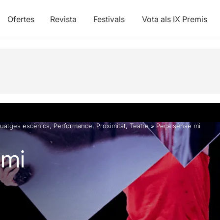
Ofertes
Revista
Festivals
Vota als IX Premis
vídeos
guatges escènics
,
Performance
,
Proximitat
,
Teatre
»
Peça sense mi
 mi