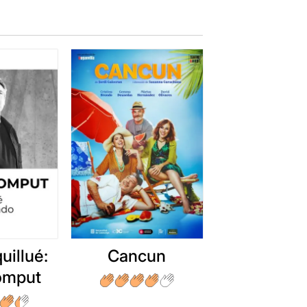
uillué:
Cancun
romput