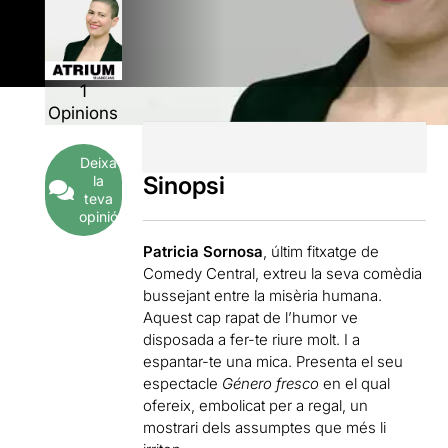
1
Opinions
Deixa
Sinopsi
la
teva
opinió
Patricia Sornosa
, últim fitxatge de
Comedy Central, extreu la seva comèdia
bussejant entre la misèria humana.
Aquest cap rapat de l’humor ve
disposada a fer-te riure molt. I a
espantar-te una mica. Presenta el seu
espectacle
Género fresco
en el qual
ofereix, embolicat per a regal, un
mostrari dels assumptes que més li