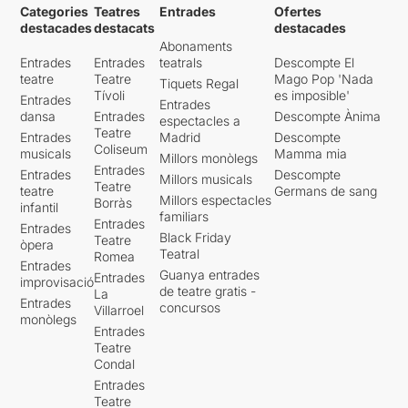
Categories
Teatres
Entrades
Ofertes
destacades
destacats
destacades
Abonaments
Entrades
Entrades
teatrals
Descompte El
teatre
Teatre
Mago Pop 'Nada
Tiquets Regal
Tívoli
es imposible'
Entrades
Entrades
dansa
Entrades
Descompte Ànima
espectacles a
Teatre
Entrades
Madrid
Descompte
Coliseum
musicals
Mamma mia
Millors monòlegs
Entrades
Entrades
Descompte
Millors musicals
Teatre
teatre
Germans de sang
Millors espectacles
Borràs
infantil
familiars
Entrades
Entrades
Black Friday
Teatre
òpera
Teatral
Romea
Entrades
Guanya entrades
Entrades
improvisació
de teatre gratis -
La
Entrades
concursos
Villarroel
monòlegs
Entrades
Teatre
Condal
Entrades
Teatre