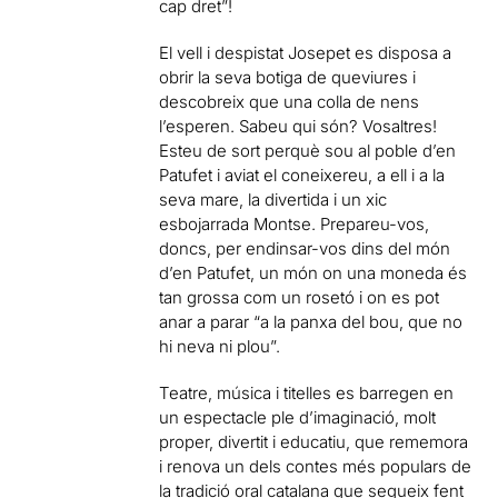
cap dret”!
El vell i despistat Josepet es disposa a
obrir la seva botiga de queviures i
descobreix que una colla de nens
l’esperen. Sabeu qui són? Vosaltres!
Esteu de sort perquè sou al poble d’en
Patufet i aviat el coneixereu, a ell i a la
seva mare, la divertida i un xic
esbojarrada Montse. Prepareu-vos,
doncs, per endinsar-vos dins del món
d’en Patufet, un món on una moneda és
tan grossa com un rosetó i on es pot
anar a parar “a la panxa del bou, que no
hi neva ni plou”.
Teatre, música i titelles es barregen en
un espectacle ple d’imaginació, molt
proper, divertit i educatiu, que rememora
i renova un dels contes més populars de
la tradició oral catalana que segueix fent