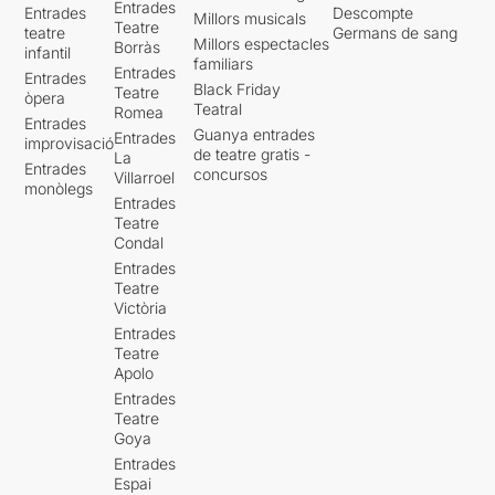
Entrades
Entrades
Descompte
Millors musicals
Teatre
teatre
Germans de sang
Millors espectacles
Borràs
infantil
familiars
Entrades
Entrades
Black Friday
Teatre
òpera
Teatral
Romea
Entrades
Guanya entrades
Entrades
improvisació
de teatre gratis -
La
Entrades
concursos
Villarroel
monòlegs
Entrades
Teatre
Condal
Entrades
Teatre
Victòria
Entrades
Teatre
Apolo
Entrades
Teatre
Goya
Entrades
Espai