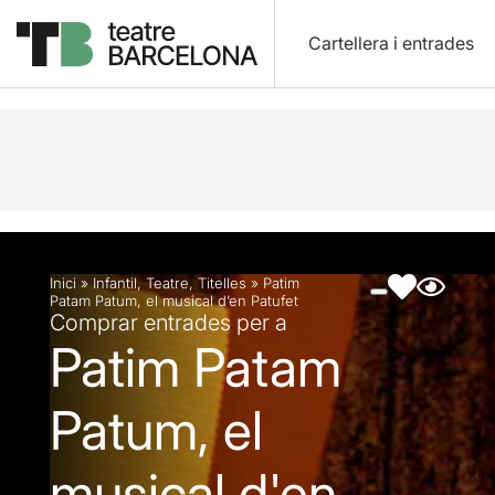
Cartellera i entrades
Descripció
Fitxa artística
Fotos i vídeos
Artic
Inici
»
Infantil
,
Teatre
,
Titelles
»
Patim
Patam Patum, el musical d’en Patufet
Comprar entrades per a
Patim Patam
Patum, el
musical d'en