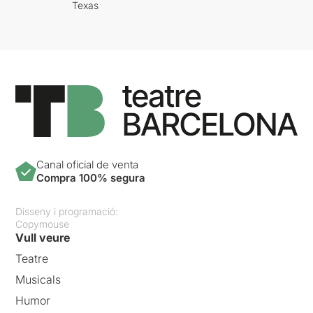
Texas
Canal oficial de venta
Compra 100% segura
Disseny i programació:
Copymouse
Vull veure
Teatre
Musicals
Humor