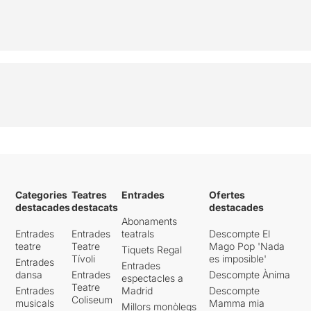
Categories
Teatres
Entrades
Ofertes
destacades
destacats
destacades
Abonaments
Entrades
Entrades
teatrals
Descompte El
teatre
Teatre
Mago Pop 'Nada
Tiquets Regal
Tívoli
es imposible'
Entrades
Entrades
dansa
Entrades
Descompte Ànima
espectacles a
Teatre
Entrades
Madrid
Descompte
Coliseum
musicals
Mamma mia
Millors monòlegs