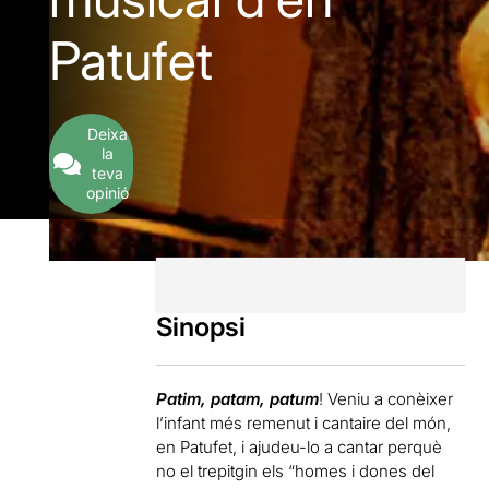
Patufet
Deixa
la
teva
opinió
Sinopsi
Patim, patam, patum
! Veniu a conèixer
l’infant més remenut i cantaire del món,
en Patufet, i ajudeu-lo a cantar perquè
no el trepitgin els “homes i dones del