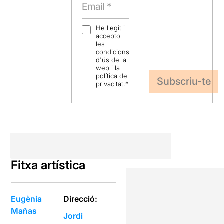
He llegit i
accepto
les
condicions
d'ús
de la
web i la
política de
privacitat
.
*
Fitxa artística
Eugènia
Direcció:
Mañas
Jordi