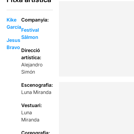
Kike
Companyia:
García
Festival
Sâlmon
Jesus
Bravo
Direcció
artística:
Alejandro
Simón
Escenografia:
Luna Miranda
Vestuari:
Luna
Miranda
Coreografia: