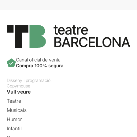
Canal oficial de venta
Compra 100% segura
Disseny i programació:
Copymouse
Vull veure
Teatre
Musicals
Humor
Infantil