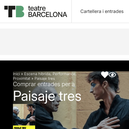
Cartellera i entrades
Descripció
Fitxa artística
Inici
»
Escena híbrida
,
Performance
,
Proximitat
»
Paisaje tres
Comprar entrades per a
Paisaje tres