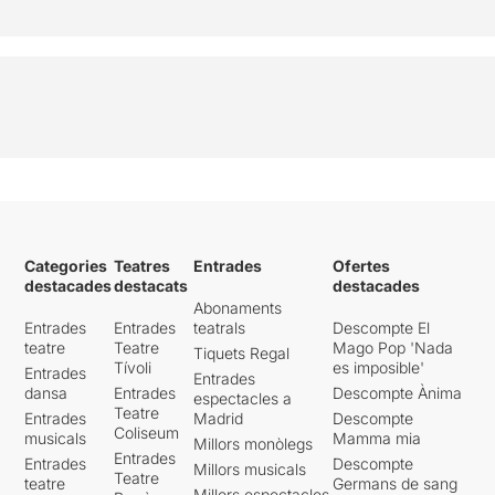
Categories
Teatres
Entrades
Ofertes
destacades
destacats
destacades
Abonaments
Entrades
Entrades
teatrals
Descompte El
teatre
Teatre
Mago Pop 'Nada
Tiquets Regal
Tívoli
es imposible'
Entrades
Entrades
dansa
Entrades
Descompte Ànima
espectacles a
Teatre
Entrades
Madrid
Descompte
Coliseum
musicals
Mamma mia
Millors monòlegs
Entrades
Entrades
Descompte
Millors musicals
Teatre
teatre
Germans de sang
Millors espectacles