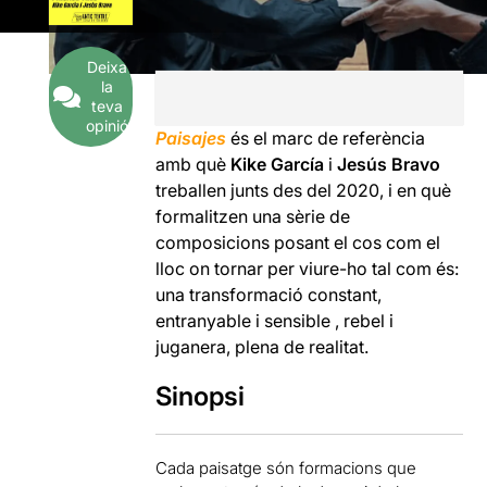
Deixa
la
teva
opinió
Paisajes
és el marc de referència
amb què
Kike García
i
Jesús Bravo
treballen junts des del 2020, i en què
formalitzen una sèrie de
composicions posant el cos com el
lloc on tornar per viure-ho tal com és:
una transformació constant,
entranyable i sensible , rebel i
juganera, plena de realitat.
Sinopsi
Cada paisatge són formacions que