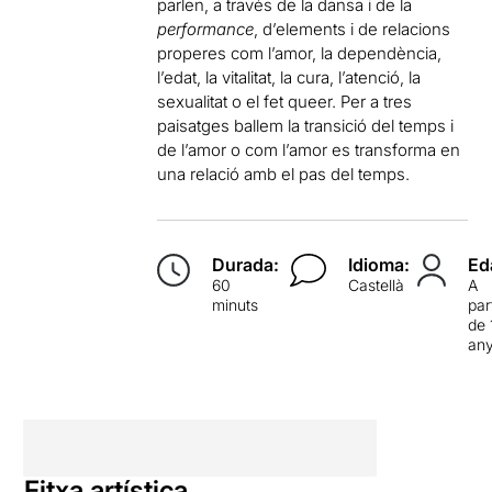
parlen, a través de la dansa i de la
performance
, d’elements i de relacions
properes com l’amor, la dependència,
l’edat, la vitalitat, la cura, l’atenció, la
sexualitat o el fet queer. Per a tres
paisatges ballem la transició del temps i
de l’amor o com l’amor es transforma en
una relació amb el pas del temps.
Durada:
Idioma:
Ed
60
Castellà
A
minuts
par
de 
an
Fitxa artística