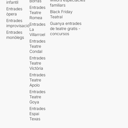
Borràs
infantil
familiars
Entrades
Entrades
Black Friday
Teatre
òpera
Teatral
Romea
Entrades
Guanya entrades
Entrades
improvisació
de teatre gratis -
La
Entrades
concursos
Villarroel
monòlegs
Entrades
Teatre
Condal
Entrades
Teatre
Victòria
Entrades
Teatre
Apolo
Entrades
Teatre
Goya
Entrades
Espai
Texas