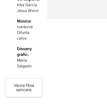
Kike García
Jesus Bravo
Música:
Ivankovà
Difunta
calva
Disseny
gràfic:
María
Salgado
Veure fitxa
sencera