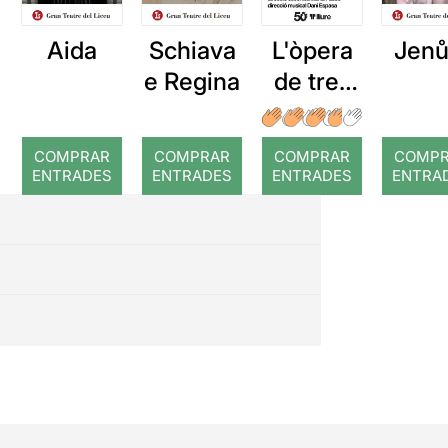
Aida
Schiava
L'òpera
Jenů
e Regina
de tres
rals
COMPRAR
COMPRAR
COMPRAR
COMP
ENTRADES
ENTRADES
ENTRADES
ENTRA