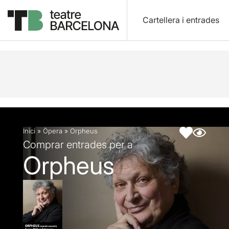
Cartellera i entrades
Descripció
Fitxa artística
Articles
Inici
»
Òpera
»
Orpheus
Comprar entrades per a
Orpheus