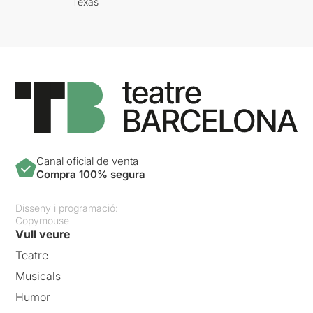
Texas
Canal oficial de venta
Compra 100% segura
Disseny i programació:
Copymouse
Vull veure
Teatre
Musicals
Humor