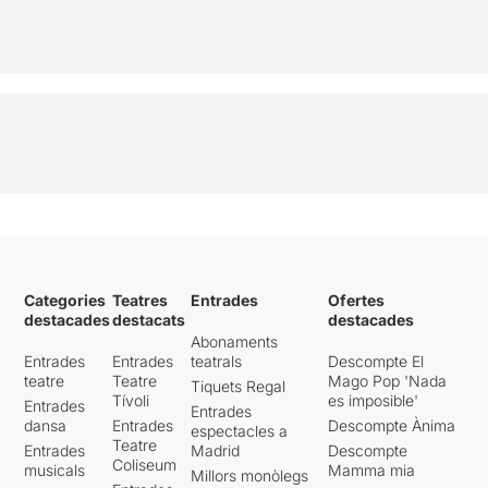
Categories
Teatres
Entrades
Ofertes
destacades
destacats
destacades
Abonaments
Entrades
Entrades
teatrals
Descompte El
teatre
Teatre
Mago Pop 'Nada
Tiquets Regal
Tívoli
es imposible'
Entrades
Entrades
dansa
Entrades
Descompte Ànima
espectacles a
Teatre
Entrades
Madrid
Descompte
Coliseum
musicals
Mamma mia
Millors monòlegs