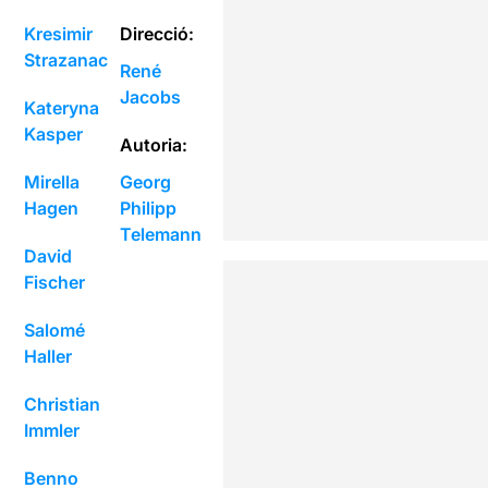
Kresimir
Direcció:
Strazanac
René
Jacobs
Kateryna
Kasper
Autoria:
Mirella
Georg
Hagen
Philipp
Telemann
David
Fischer
Salomé
Haller
Christian
Immler
Benno