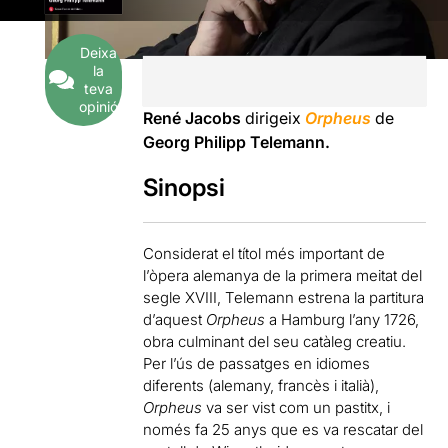
Deixa
la
teva
opinió
René Jacobs
dirigeix
Orpheus
de
Georg Philipp Telemann.
Sinopsi
Considerat el títol més important de
l’òpera alemanya de la primera meitat del
segle XVIII, Telemann estrena la partitura
d’aquest
Orpheus
a Hamburg l’any 1726,
obra culminant del seu catàleg creatiu.
Per l’ús de passatges en idiomes
diferents (alemany, francès i italià),
Orpheus
va ser vist com un pastitx, i
només fa 25 anys que es va rescatar del