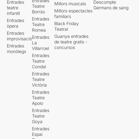
Entrades
Entrades
Descompte
Millors musicals
Teatre
teatre
Germans de sang
Millors espectacles
Borràs
infantil
familiars
Entrades
Entrades
Black Friday
Teatre
òpera
Teatral
Romea
Entrades
Guanya entrades
Entrades
improvisació
de teatre gratis -
La
Entrades
concursos
Villarroel
monòlegs
Entrades
Teatre
Condal
Entrades
Teatre
Victòria
Entrades
Teatre
Apolo
Entrades
Teatre
Goya
Entrades
Espai