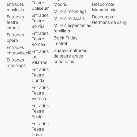
Teatre
Entrades
Madrid
Descompte
d’ànim, les seves pors i els
Coliseum
musicals
Mamma mia
Millors monòlegs
seus desitjos, en la darrera
Entrades
Entrades
Descompte
etapa de les seves vides, ha
Millors musicals
Teatre
teatre
Germans de sang
estat realment increïble.
Millors espectacles
Borràs
infantil
familiars
Entrades
Entrades
Jo de vosaltres no m’ho
Black Friday
Teatre
òpera
perdria. Quatre dies de
Teatral
Romea
Entrades
representació. L’aforament
Guanya entrades
Entrades
improvisació
de la sala és limitat i les
de teatre gratis -
La
Entrades
entrades s’exhaureixen de
concursos
Villarroel
monòlegs
seguida.
Entrades
Teatre
*** 1/2
Condal
Entrades
Teatre
Victòria
Entrades
Teatre
Apolo
Entrades
Teatre
Goya