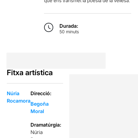
que ens transmet la poesia de la vellesa.
Durada:
50 minuts
Fitxa artística
Núria
Direcció:
Rocamora
Begoña
Moral
Dramatúrgia:
Núria