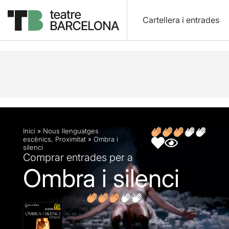
Cartellera i entrades
Descripció
Fitxa artística
Opinions
Inici
»
Nous llenguatges
escènics
,
Proximitat
»
Ombra i
silenci
Comprar entrades per a
Ombra i silenci