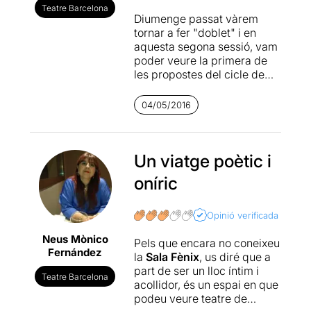
Teatre Barcelona
Diumenge passat vàrem
tornar a fer "doblet" i en
aquesta segona sessió, vam
poder veure la primera de
les propostes del cicle de
Teatre Imatge, sota el nom
de YO GESTO, que per
04/05/2016
segon any consecutiu
organitza la Sala Fènix.
Un espectacle que parla de
Un viatge poètic i
la vellesa recollint poemes
oníric
de diferents autors que tracti
sobre el tema. Aquesta peça
vol ser un viatge poètic i
Opinió verificada
oníric que parli sobre la
Neus Mònico
vellesa i el sentit de la vida.
Pels que encara no coneixeu
Fernández
Ens vol mostrar la vellesa
la
Sala Fènix
, us diré que a
com una etapa de la vida
part de ser un lloc íntim i
Teatre Barcelona
que cal enfrontar sense
acollidor, és un espai en que
angoixa.
podeu veure teatre de