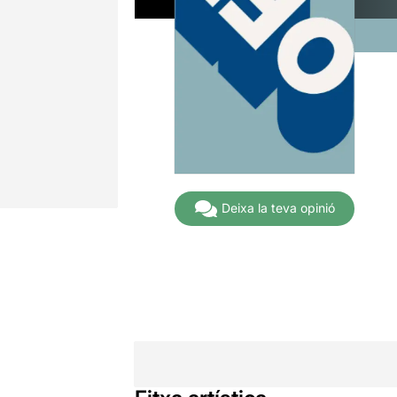
Deixa la teva opinió