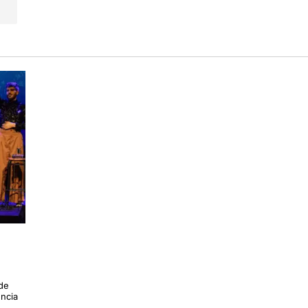
de
ència