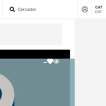
CAT
ESP