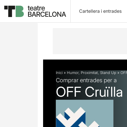
Cartellera i entrades
Descripció
Fitxa artística
Fotos i 
Inici
»
Humor
,
Proximitat
,
Stand Up
»
OFF
Comprar entrades per a
OFF Cruïll