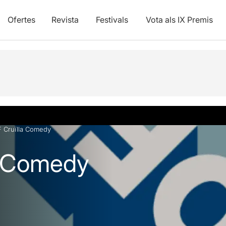
Ofertes
Revista
Festivals
Vota als IX Premis
vídeos
Articles
 Cruïlla Comedy
a Comedy