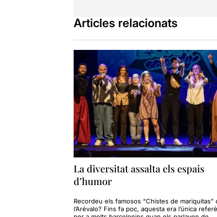
Articles relacionats
La diversitat assalta els espais
d’humor
Recordeu els famosos “Chistes de mariquitas” 
l’Arévalo? Fins fa poc, aquesta era l’única refer
per a molts barcelonins quan els parlaven de