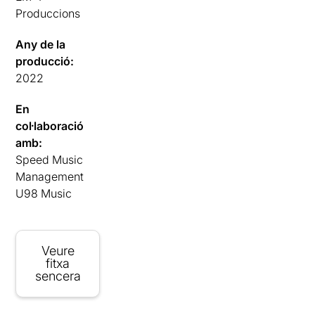
Produccions
Any de la
producció:
2022
En
col·laboració
amb:
Speed Music
Management
U98 Music
Veure
fitxa
sencera