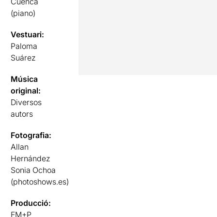
Cuenca
(piano)
Vestuari:
Paloma
Suárez
Música
original:
Diversos
autors
Fotografia:
Allan
Hernández
Sonia Ochoa
(photoshows.es)
Producció:
EM+P