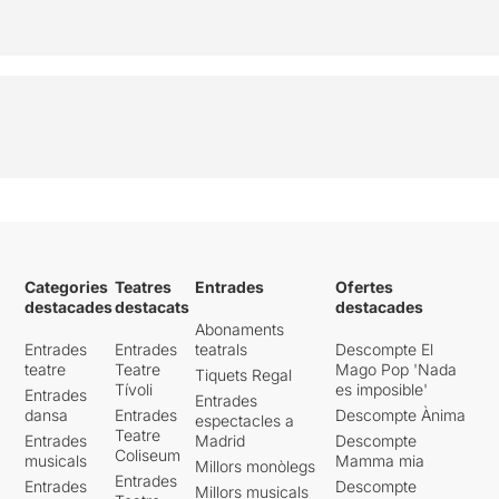
Categories
Teatres
Entrades
Ofertes
destacades
destacats
destacades
Abonaments
Entrades
Entrades
teatrals
Descompte El
teatre
Teatre
Mago Pop 'Nada
Tiquets Regal
Tívoli
es imposible'
Entrades
Entrades
dansa
Entrades
Descompte Ànima
espectacles a
Teatre
Entrades
Madrid
Descompte
Coliseum
musicals
Mamma mia
Millors monòlegs
Entrades
Entrades
Descompte
Millors musicals