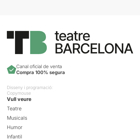
Canal oficial de venta
Compra 100% segura
Disseny i programació:
Copymouse
Vull veure
Teatre
Musicals
Humor
Infantil