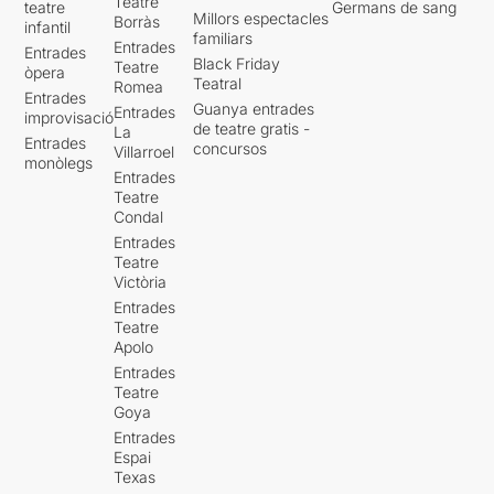
Teatre
teatre
Germans de sang
Millors espectacles
Borràs
infantil
familiars
Entrades
Entrades
Black Friday
Teatre
òpera
Teatral
Romea
Entrades
Guanya entrades
Entrades
improvisació
de teatre gratis -
La
Entrades
concursos
Villarroel
monòlegs
Entrades
Teatre
Condal
Entrades
Teatre
Victòria
Entrades
Teatre
Apolo
Entrades
Teatre
Goya
Entrades
Espai
Texas