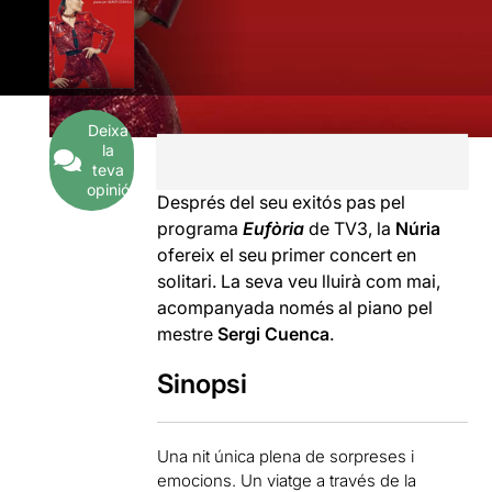
Deixa
la
teva
opinió
Després del seu exitós pas pel
programa
Eufòria
de TV3, la
Núria
ofereix el seu primer concert en
solitari. La seva veu lluirà com mai,
acompanyada només al piano pel
mestre
Sergi Cuenca
.
Sinopsi
Una nit única plena de sorpreses i
emocions. Un viatge a través de la