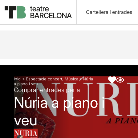
Cartellera i entrades
Descripció
Fitxa artística
Inici
»
Espectacle concert
,
Música
»
Núria
a piano i veu
Comprar entrades per a
Núria a piano i
veu