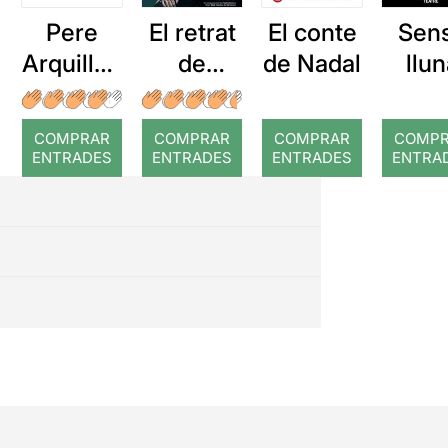
Pere
El retrat
El conte
Sen
Arquillué
de
de Nadal
llu
: Coral
Dorian
romput
Gray
COMPRAR
COMPRAR
COMPRAR
COMP
ENTRADES
ENTRADES
ENTRADES
ENTRA