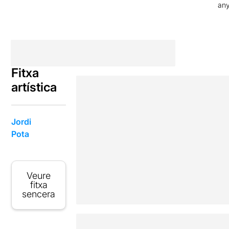
an
Fitxa
artística
Jordi
Pota
Veure
fitxa
sencera