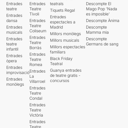
Entrades
Entrades
teatrals
Descompte El
teatre
Teatre
Mago Pop 'Nada
Tiquets Regal
Tívoli
es imposible'
Entrades
Entrades
dansa
Entrades
Descompte Ànima
espectacles a
Teatre
Entrades
Madrid
Descompte
Coliseum
musicals
Mamma mia
Millors monòlegs
Entrades
Entrades
Descompte
Millors musicals
Teatre
teatre
Germans de sang
Millors espectacles
Borràs
infantil
familiars
Entrades
Entrades
Black Friday
Teatre
òpera
Teatral
Romea
Entrades
Guanya entrades
Entrades
improvisació
de teatre gratis -
La
Entrades
concursos
Villarroel
monòlegs
Entrades
Teatre
Condal
Entrades
Teatre
Victòria
Entrades
Teatre