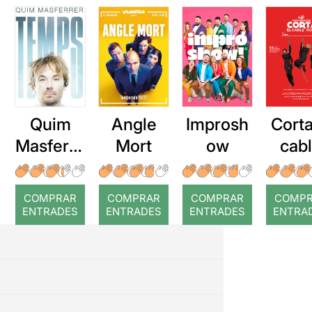
Quim
Angle
Improsh
Corta
Masferre
Mort
ow
cab
r: Temps
roj
COMPRAR
COMPRAR
COMPRAR
COMP
ENTRADES
ENTRADES
ENTRADES
ENTRA