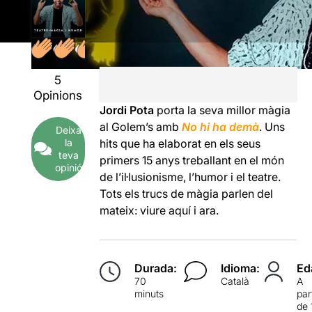
5
Opinions
Jordi Pota
porta la seva millor màgia
al Golem’s amb
No hi ha demà
. Uns
Deixa
la
hits que ha elaborat en els seus
teva
primers 15 anys treballant en el món
opinió
de l’il·lusionisme, l’humor i el teatre.
Tots els trucs de màgia parlen del
mateix: viure aquí i ara.
Durada:
Idioma:
Ed
70
Català
A
minuts
par
de 