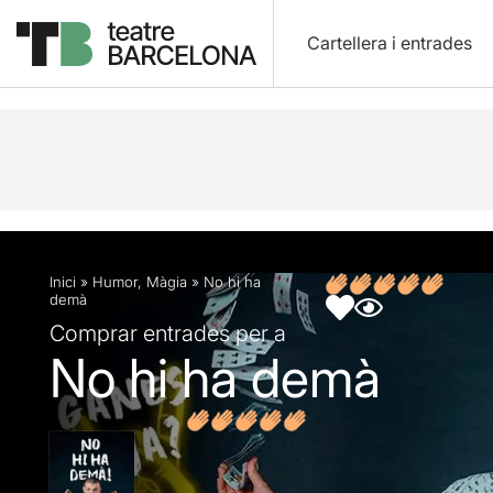
Cartellera i entrades
Descripció
Fitxa artística
Opinions
Inici
»
Humor
,
Màgia
»
No hi ha
demà
Comprar entrades per a
No hi ha demà