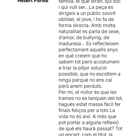
Hebert Parodi
família, el què diran, qui sóc
i qui vull ser…La peça es
dirigeix a un públic sovint
oblidat, el jove, i ho fa de
forma directa. Amb molta
naturalitat es parla de sexe,
d’amor, de bullying, de
maduresa… Es reflecteixen
perfectament aquells anys
en què creiem que ho
sabem tot però acostumem
a triar la pitjor solució
possible, que no escoltem a
ningú perquè no ens cal
però anem perduts.
Per mi, el millor és que les
trames no es tanquen del tot,
hagués estat massa fàcil fer
finals feliços per a tots La
vida no és així. A més que
pot portar a alguna reflexió
de què els haurà passat? Tot
un encert, com el títol: la