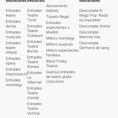
destacades
destacats
destacades
Abonaments
Entrades
Entrades
teatrals
Descompte El
teatre
Teatre
Mago Pop 'Nada
Tiquets Regal
Tívoli
es imposible'
Entrades
Entrades
dansa
Entrades
Descompte Ànima
espectacles a
Teatre
Entrades
Madrid
Descompte
Coliseum
musicals
Mamma mia
Millors monòlegs
Entrades
Entrades
Descompte
Millors musicals
Teatre
teatre
Germans de sang
Millors espectacles
Borràs
infantil
familiars
Entrades
Entrades
Black Friday
Teatre
òpera
Teatral
Romea
Entrades
Guanya entrades
Entrades
improvisació
de teatre gratis -
La
Entrades
concursos
Villarroel
monòlegs
Entrades
Teatre
Condal
Entrades
Teatre
Victòria