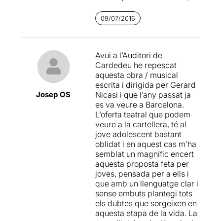
qual no acostuma a dirigir-
se.
Ningú et va dir que fos
09/07/2016
fàcil
intenta compensar
aquesta mancança amb un
muntatge protagonitzat per
Avui a l’Auditori de
joves intèrprets i destinat,
Cardedeu he repescat
precisament, als
aquesta obra / musical
espectadors d’aquesta
escrita i dirigida per Gerard
franja d’edat. L’obra aborda
Josep OS
Nicasi i que l’any passat ja
algunes problemàtiques
es va veure a Barcelona.
típiques de l’adolescència
L’oferta teatral que podem
com el despertar sexual, les
veure a la cartellera, té al
aspiracions, els somnis, la
jove adolescent bastant
por i les frustracions en
oblidat i en aquest cas m’ha
aquest trànsit cap a l’edat
semblat un magnífic encert
adulta. El muntatge és
aquesta proposta feta per
divertit, simpàtic i àgil
joves, pensada per a ells i
gràcies, sobretot, a
que amb un llenguatge clar i
l’encertada elecció d’actors i
sense embuts plantegi tots
actrius que aporten carisma,
els dubtes que sorgeixen en
naturalitat i ànima a la
aquesta etapa de la vida. La
proposta. Més enllà d’això, el