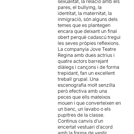
sexualitat, la relació amb els
punt de partida promet un
pares, el bullying, la
desenvolupament de trames
identitat, la maternitat, la
interessant, entre elles,
inmigraciò, són alguns dels
l’homosexualitat femenina
temes que es plantegen
que és, en aquest gènere,
encara que deixant un final
una decisió original i
obert perquè cadascú tregui
(malauradament encara)
les seves pròpies reflexions.
poc vista. El problema, però,
La companyia Jove Teatre
és que els conflictes queden
Regina amb dues actrius i
només apuntats i no
quatre actors barrejant
segueixen un arc dramàtic
diàlegs i cançons i de forma
massa definit i, per tant, al
trepidant, fan un excel·lent
final, resulta un pèl
treball grupal. Una
insatisfactori. Per sort, la
escenografia molt senzilla
peça s’executa amb
però efectiva amb una
dinamisme i conté un bon
peces que ells mateixos
grapat de cançons que
mouen i que converteixen en
amenitzen el viatge, encara
un banc, un lavabo o els
que no ajudin a fer avançar
pupitres de la classe.
la història. Tancat amb un gir
Continus canvis d’un
que apunta a un cert
encertat vestuari d’acord
missatge moral, la conclusió,
amb la forma de vestir
una mica precipitada,