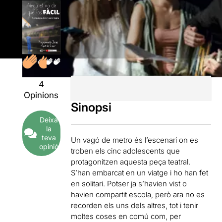
4
Opinions
Sinopsi
Deixa
la
teva
Un vagó de metro és l’escenari on es
opinió
troben els cinc adolescents que
protagonitzen aquesta peça teatral.
S’han embarcat en un viatge i ho han fet
en solitari. Potser ja s’havien vist o
havien compartit escola, però ara no es
recorden els uns dels altres, tot i tenir
moltes coses en comú com, per