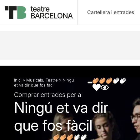
Cartellera i entrades
Descripció
Fitxa artística
Fotos i vídeos
Opin
Inici
»
Musicals
,
Teatre
»
Ningú
et va dir que fos fàcil
Comprar entrades per a
Ningú et va dir
que fos fàcil