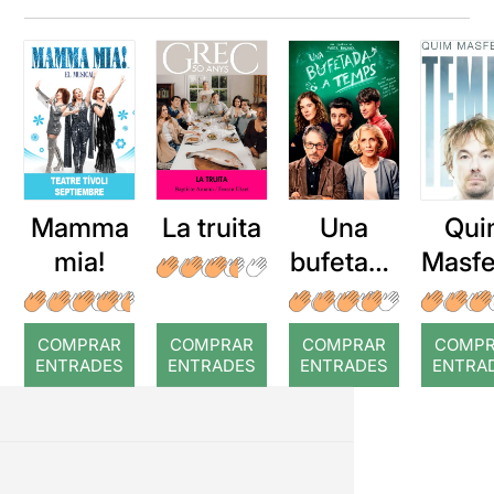
Mamma
La truita
Una
Qui
mia!
bufetada
Masfe
a temps
r: Te
COMPRAR
COMPRAR
COMPRAR
COMP
ENTRADES
ENTRADES
ENTRADES
ENTRA