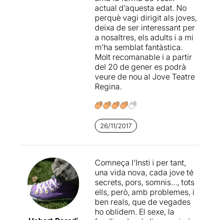
actual d’aquesta edat. No
subratlla aqueste aspecte
perquè vagi dirigit als joves,
involuntàriament superficial
deixa de ser interessant per
del conjunt. Tot i això, com a
a nosaltres, els adults i a mi
entreteniment juvenil,
m’ha semblat fantàstica.
connecta molt bé amb el seu
Molt recomanable i a partir
nínxol i té tots els elements
del 20 de gener es podrà
per poder generar, fins i tot,
veure de nou al Jove Teatre
un fenomen fan que no li
Regina.
vindria gens malament al
sector de les arts
escèniques.
26/11/2017
Comneça l’Insti i per tant,
una vida nova, cada jove té
secrets, pors, somnis…, tots
ells, però, amb problemes, i
ben reals, que de vegades
ho oblidem. El sexe, la