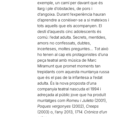
exemple, un camí per davant que és
llarg i ple d’obstacles, de pors i
d’angoixa. Durant l’experiència hauran
d’aprendre a conèixer-se a si mateixos i
tots aquells que els acompanyen. El
destí d’aquests cinc adolescents és
comú: l’edat adulta. Secrets, mentides,
amors no confessats, dubtes,
incerteses, moltes preguntes… Tot això
ho tenen al cap els protagonistes d’una
peça teatral amb música de Marc
Miramunt que promet moments tan
trepidants com aquesta muntanya russa
que és el pas de la infantesa a l’edat
adulta. És la nova proposta d’una
companyia teatral nascuda el 1994 i
adreçada al públic jove que ha produït
muntatges com
Romeu i Julieta
(2001),
Poques vergonyes
(2002),
Creeps
(2003) o, l’any 2013,
1714. Crònica d’un