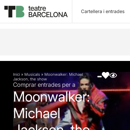
Cartellera i entrades
Descripció
Fitxa artística
Fotos i vídeos
Inici
»
Musicals
»
Moonwalker: Michael
Jackson, the show
Comprar entrades per a
Moonwalker:
Michael
Jackson, the