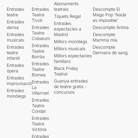
Abonaments
Entrades
Entrades
teatrals
Descompte El
teatre
Teatre
Mago Pop 'Nada
Tiquets Regal
Tívoli
es imposible'
Entrades
Entrades
dansa
Entrades
Descompte Ànima
espectacles a
Teatre
Entrades
Madrid
Descompte
Coliseum
musicals
Mamma mia
Millors monòlegs
Entrades
Entrades
Descompte
Millors musicals
Teatre
teatre
Germans de sang
Millors espectacles
Borràs
infantil
familiars
Entrades
Entrades
Black Friday
Teatre
òpera
Teatral
Romea
Entrades
Guanya entrades
Entrades
improvisació
de teatre gratis -
La
Entrades
concursos
Villarroel
monòlegs
Entrades
Teatre
Condal
Entrades
Teatre
Victòria
Entrades