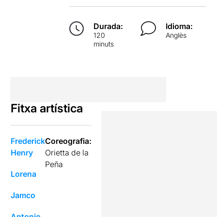
Durada:
Idioma:
120
Anglès
minuts
Fitxa artística
Frederick
Coreografia:
Henry
Orietta de la
Peña
Lorena
Jamco
Antonio