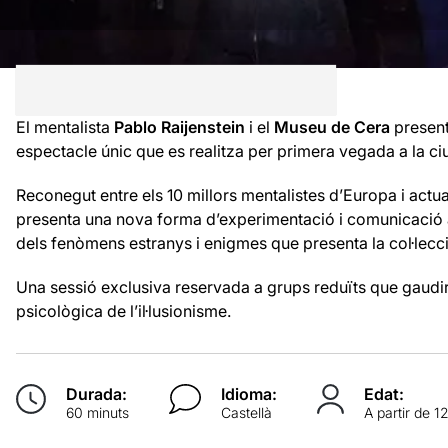
El mentalista
Pablo Raijenstein
i el
Museu de Cera
presen
espectacle únic que es realitza per primera vegada a la ciu
Reconegut entre els 10 millors mentalistes d’Europa i actuant
presenta una nova forma d’experimentació i comunicació a
dels fenòmens estranys i enigmes que presenta la col·lecci
Una sessió exclusiva reservada a grups reduïts que gaudi
psicològica de l’il·lusionisme.
Durada:
Idioma:
Edat:
60 minuts
Castellà
A partir de 1