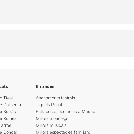
cats
Entrades
e Tívoli
Abonaments teatrals
re Coliseum
Tiquets Regal
e Borràs
Entrades espectacles a Madrid
re Romea
Millors monòlegs
larroel
Millors musicals
re Condal
Millors espectacles familiars