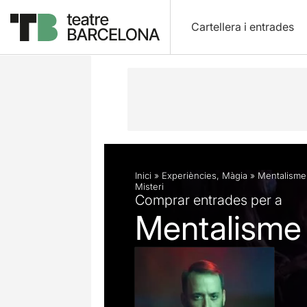
Cartellera i entrades
Descripció
Fitxa artística
Fotos i 
Inici
»
Experiències
,
Màgia
»
Mentalisme
Misteri
Comprar entrades per a
Mentalisme 