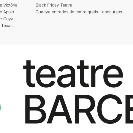
e Victòria
Black Friday Teatral
e Apolo
Guanya entrades de teatre gratis - concursos
re Goya
i Texas