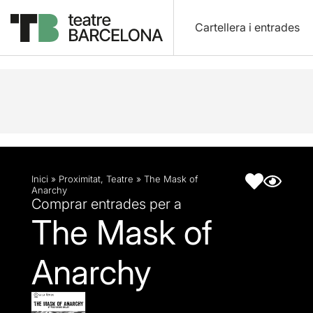
Cartellera i entrades
Descripció
Fitxa artística
Inici
»
Proximitat
,
Teatre
»
The Mask of
Anarchy
Comprar entrades per a
The Mask of
Anarchy