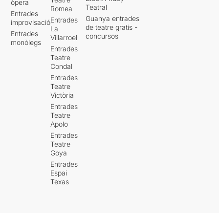
òpera
Teatral
Romea
Entrades
Guanya entrades
Entrades
improvisació
de teatre gratis -
La
Entrades
concursos
Villarroel
monòlegs
Entrades
Teatre
Condal
Entrades
Teatre
Victòria
Entrades
Teatre
Apolo
Entrades
Teatre
Goya
Entrades
Espai
Texas