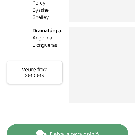
Percy
Bysshe
Shelley
Dramatúrgia:
Angelina
Llongueras
Veure fitxa
sencera
Deixa la teva opinió