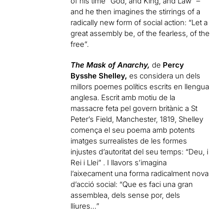
of his time “God, and King, and Law” –
and he then imagines the stirrings of a
radically new form of social action: “Let a
great assembly be, of the fearless, of the
free”.
The Mask of Anarchy,
de
Percy
Bysshe Shelley,
es considera un dels
millors poemes polítics escrits en llengua
anglesa. Escrit amb motiu de la
massacre feta pel govern britànic a St
Peter’s Field, Manchester, 1819, Shelley
comença el seu poema amb potents
imatges surrealistes de les formes
injustes d’autoritat del seu temps: “Deu, i
Rei i Llei” . I llavors s’imagina
l’aixecament una forma radicalment nova
d’acció social: “Que es faci una gran
assemblea, dels sense por, dels
lliures…”