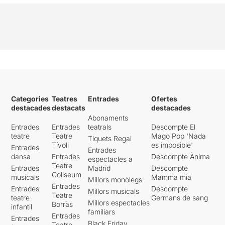
Categories
Teatres
Entrades
Ofertes
destacades
destacats
destacades
Abonaments
Entrades
Entrades
teatrals
Descompte El
teatre
Teatre
Mago Pop 'Nada
Tiquets Regal
Tívoli
es imposible'
Entrades
Entrades
dansa
Entrades
Descompte Ànima
espectacles a
Teatre
Entrades
Madrid
Descompte
Coliseum
musicals
Mamma mia
Millors monòlegs
Entrades
Entrades
Descompte
Millors musicals
Teatre
teatre
Germans de sang
Millors espectacles
Borràs
infantil
familiars
Entrades
Entrades
Black Friday
Teatre