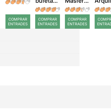
bufetada
Masferre
Arqui
a temps
r: Temps
: Cor
romp
COMPRAR
COMPRAR
COMPRAR
COMP
ENTRADES
ENTRADES
ENTRADES
ENTRA