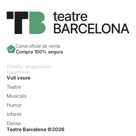
Canal oficial de venta
Compra 100% segura
Disseny i programació:
Copymouse
Vull veure
Teatre
Musicals
Humor
Infantil
Dansa
Teatre Barcelona ©2026