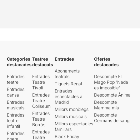
Categories
Teatres
Entrades
Ofertes
destacades
destacats
destacades
Abonaments
Entrades
Entrades
teatrals
Descompte El
teatre
Teatre
Mago Pop 'Nada
Tiquets Regal
Tívoli
es imposible'
Entrades
Entrades
dansa
Entrades
Descompte Ànima
espectacles a
Teatre
Entrades
Madrid
Descompte
Coliseum
musicals
Mamma mia
Millors monòlegs
Entrades
Entrades
Descompte
Millors musicals
Teatre
teatre
Germans de sang
Millors espectacles
Borràs
infantil
familiars
Entrades
Entrades
Black Friday
Teatre
òpera