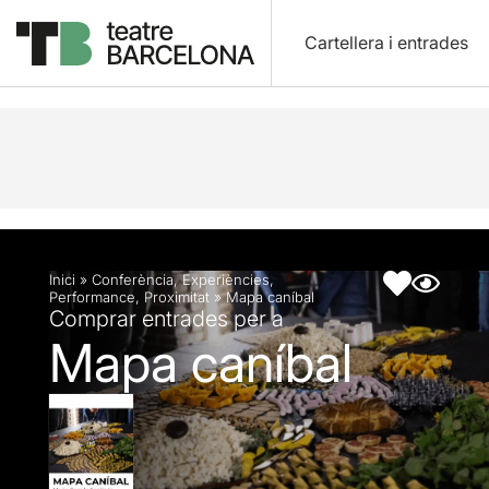
Cartellera i entrades
Descripció
Fitxa artística
Inici
»
Conferència
,
Experiències
,
Performance
,
Proximitat
»
Mapa caníbal
Comprar entrades per a
Mapa caníbal