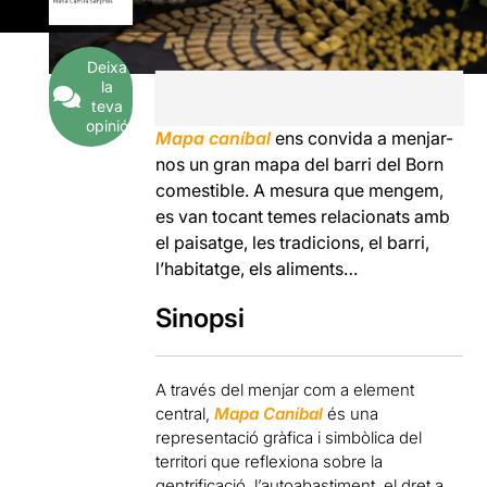
Deixa
la
teva
opinió
Mapa caníbal
ens convida a menjar-
nos un gran mapa del barri del Born
comestible. A mesura que mengem,
es van tocant temes relacionats amb
el paisatge, les tradicions, el barri,
l’habitatge, els aliments…
Sinopsi
A través del menjar com a element
central,
Mapa Caníbal
és una
representació gràfica i simbòlica del
territori que reflexiona sobre la
gentrificació, l’autoabastiment, el dret a