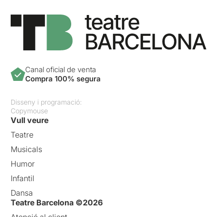
Canal oficial de venta
Compra 100% segura
Disseny i programació:
Copymouse
Vull veure
Teatre
Musicals
Humor
Infantil
Dansa
Teatre Barcelona ©2026
Atenció al client