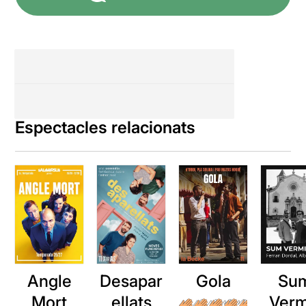
Espectacles relacionats
Angle
Desapar
Gola
Su
Mort
ellats
Verm