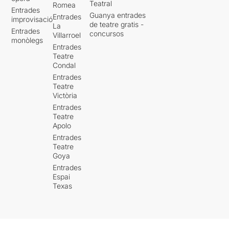
Teatral
Romea
Entrades
Guanya entrades
Entrades
improvisació
de teatre gratis -
La
Entrades
concursos
Villarroel
monòlegs
Entrades
Teatre
Condal
Entrades
Teatre
Victòria
Entrades
Teatre
Apolo
Entrades
Teatre
Goya
Entrades
Espai
Texas