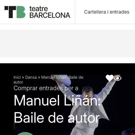
Cartellera i entrades
Descripció
Fitxa artística
Inici
»
Dansa
»
Manuel Liñán: Baile de
autor
Comprar entrades per a
Manuel Liñán:
Baile de autor