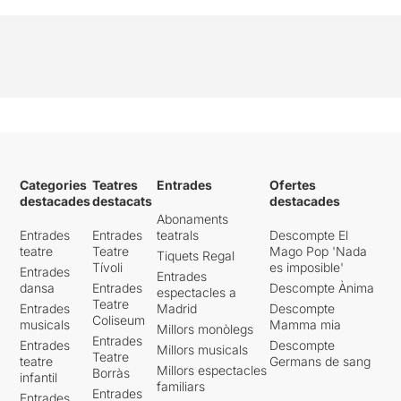
Categories
Teatres
Entrades
Ofertes
destacades
destacats
destacades
Abonaments
Entrades
Entrades
teatrals
Descompte El
teatre
Teatre
Mago Pop 'Nada
Tiquets Regal
Tívoli
es imposible'
Entrades
Entrades
dansa
Entrades
Descompte Ànima
espectacles a
Teatre
Entrades
Madrid
Descompte
Coliseum
musicals
Mamma mia
Millors monòlegs
Entrades
Entrades
Descompte
Millors musicals
Teatre
teatre
Germans de sang
Millors espectacles
Borràs
infantil
familiars
Entrades
Entrades