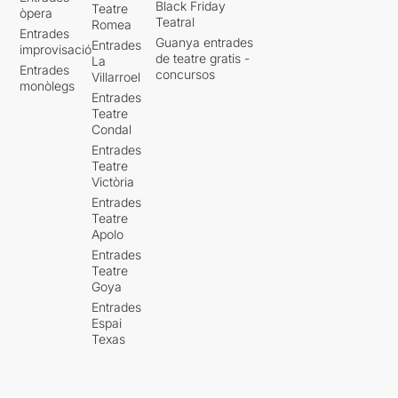
Black Friday
Teatre
òpera
Teatral
Romea
Entrades
Guanya entrades
Entrades
improvisació
de teatre gratis -
La
Entrades
concursos
Villarroel
monòlegs
Entrades
Teatre
Condal
Entrades
Teatre
Victòria
Entrades
Teatre
Apolo
Entrades
Teatre
Goya
Entrades
Espai
Texas