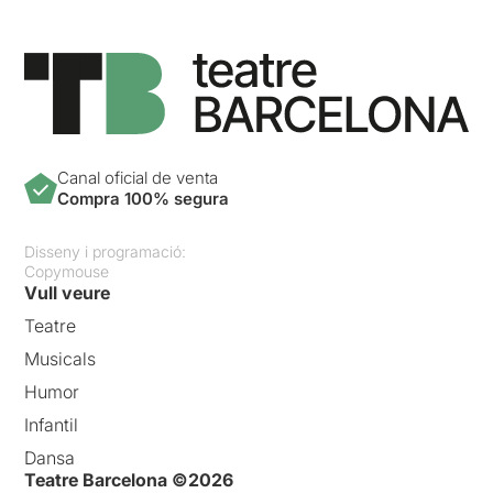
Canal oficial de venta
Compra 100% segura
Disseny i programació:
Copymouse
Vull veure
Teatre
Musicals
Humor
Infantil
Dansa
Teatre Barcelona ©2026