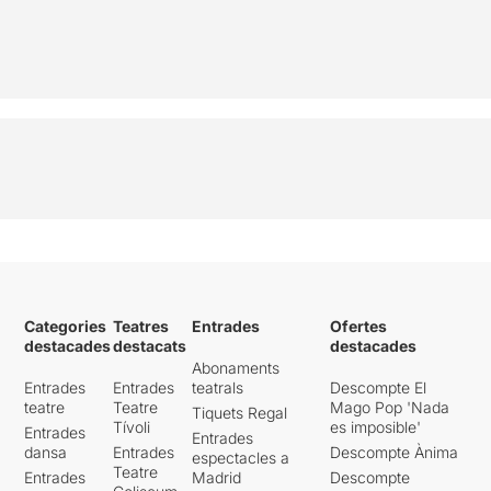
Categories
Teatres
Entrades
Ofertes
destacades
destacats
destacades
Abonaments
Entrades
Entrades
teatrals
Descompte El
teatre
Teatre
Mago Pop 'Nada
Tiquets Regal
Tívoli
es imposible'
Entrades
Entrades
dansa
Entrades
Descompte Ànima
espectacles a
Teatre
Entrades
Madrid
Descompte