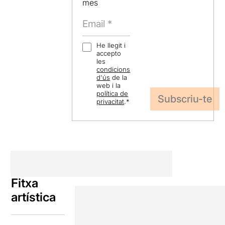
mes
He llegit i
accepto
les
condicions
d'ús
de la
web i la
política de
privacitat
.
*
Fitxa
artística