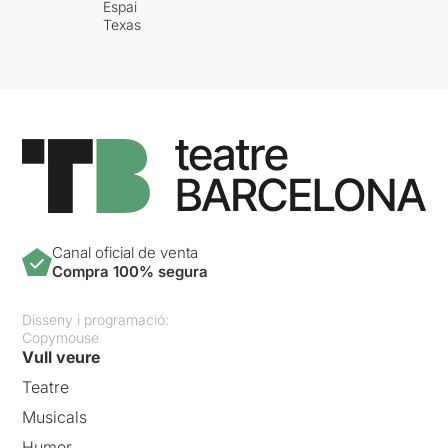
Espai
Texas
Canal oficial de venta
Compra 100% segura
Disseny i programació:
Copymouse
Vull veure
Teatre
Musicals
Humor