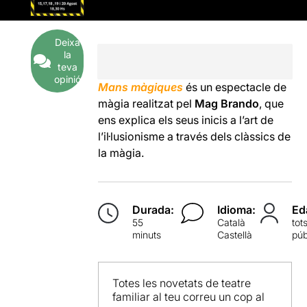
Deixa
la
teva
opinió
Mans màgiques
és un espectacle de
màgia realitzat pel
Mag Brando
, que
ens explica els seus inicis a l’art de
l’il·lusionisme a través dels clàssics de
la màgia.
Durada:
Idioma:
Ed
55
Català
tot
minuts
Castellà
púb
Totes les novetats de teatre
familiar al teu correu un cop al