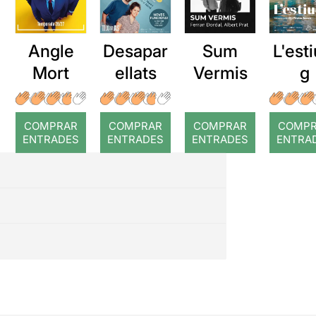
Angle
Desapar
Sum
L'esti
Mort
ellats
Vermis
g
COMPRAR
COMPRAR
COMPRAR
COMP
ENTRADES
ENTRADES
ENTRADES
ENTRA