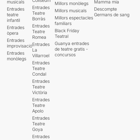
Coliseum
musicals
Mamma mia
Millors monòlegs
Entrades
Entrades
Descompte
Millors musicals
Teatre
teatre
Germans de sang
Millors espectacles
Borràs
infantil
familiars
Entrades
Entrades
Black Friday
Teatre
òpera
Teatral
Romea
Entrades
Guanya entrades
Entrades
improvisació
de teatre gratis -
La
Entrades
concursos
Villarroel
monòlegs
Entrades
Teatre
Condal
Entrades
Teatre
Victòria
Entrades
Teatre
Apolo
Entrades
Teatre
Goya
Entrades