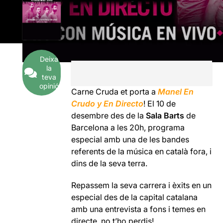
Deixa
la
teva
opinió
Carne Cruda et porta a
Manel En
Crudo y En Directo
! El 10 de
desembre des de la
Sala Barts
de
Barcelona a les 20h, programa
especial amb una de les bandes
referents de la música en català fora, i
dins de la seva terra.
Repassem la seva carrera i èxits en un
especial des de la capital catalana
amb una entrevista a fons i temes en
directe, no t’ho perdis!