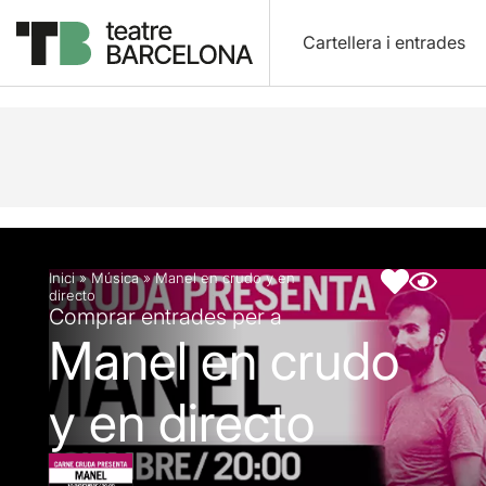
Cartellera i entrades
Descripció
Fitxa artística
Inici
»
Música
»
Manel en crudo y en
directo
Comprar entrades per a
Manel en crudo
y en directo