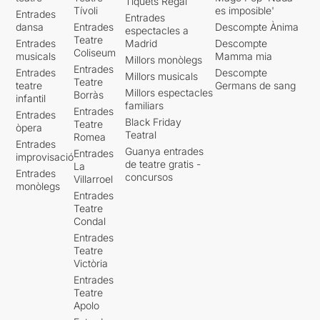
Tiquets Regal
Tívoli
es imposible'
Entrades
Entrades
dansa
Entrades
Descompte Ànima
espectacles a
Teatre
Entrades
Madrid
Descompte
Coliseum
musicals
Mamma mia
Millors monòlegs
Entrades
Entrades
Descompte
Millors musicals
Teatre
teatre
Germans de sang
Millors espectacles
Borràs
infantil
familiars
Entrades
Entrades
Black Friday
Teatre
òpera
Teatral
Romea
Entrades
Guanya entrades
Entrades
improvisació
de teatre gratis -
La
Entrades
concursos
Villarroel
monòlegs
Entrades
Teatre
Condal
Entrades
Teatre
Victòria
Entrades
Teatre
Apolo