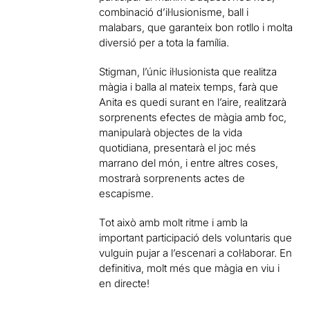
combinació d’il·lusionisme, ball i
malabars, que garanteix bon rotllo i molta
diversió per a tota la família.
Stigman, l’únic il·lusionista que realitza
màgia i balla al mateix temps, farà que
Anita es quedi surant en l’aire, realitzarà
sorprenents efectes de màgia amb foc,
manipularà objectes de la vida
quotidiana, presentarà el joc més
marrano del món, i entre altres coses,
mostrarà sorprenents actes de
escapisme.
Tot això amb molt ritme i amb la
important participació dels voluntaris que
vulguin pujar a l’escenari a col·laborar. En
definitiva, molt més que màgia en viu i
en directe!