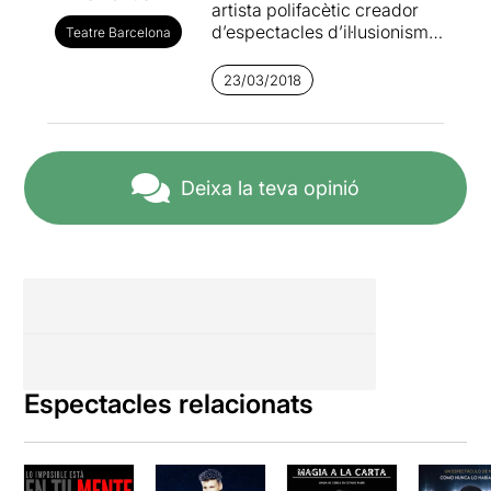
artista polifacètic creador
d’espectacles d’il·lusionisme
Teatre Barcelona
adreçats a tot tipus de
públic.
23/03/2018
Els seus espectacles
són dinàmics,i divertits, i
inclouen diverses disciplines
com la dansa, els malabars i
Deixa la teva opinió
la música.
Tant per la seva manera de
treballar, com pel seu estil,
fa que se’l pugui veure dalt
de l’escenari d’un teatre, en
una aula escolar o en una
casa particular.
Espectacles relacionats
Per mi anar a veure un
espectacle de màgia és
viatjar a un món d’il·lusions i
fantasia. És deixar volar la