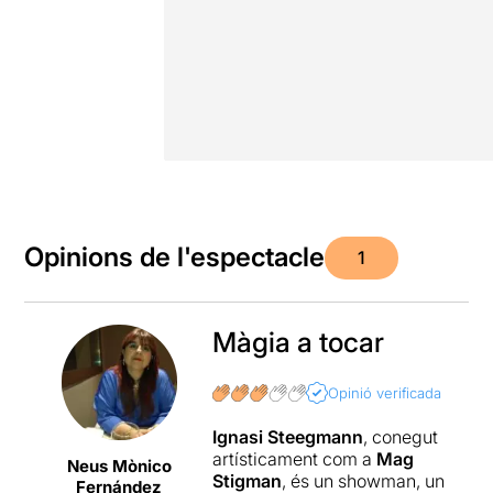
Opinions de l'espectacle
1
Màgia a tocar
Opinió verificada
Ignasi Steegmann
, conegut
artísticament com a
Mag
Neus Mònico
Stigman
, és un showman, un
Fernández