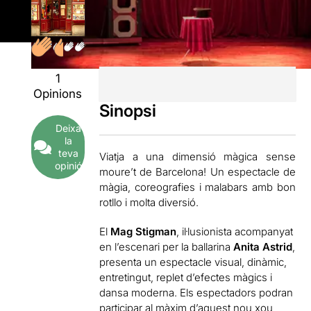
1
Opinions
Sinopsi
Deixa
la
teva
Viatja a una dimensió màgica sense
opinió
moure’t de Barcelona! Un espectacle de
màgia, coreografies i malabars amb bon
rotllo i molta diversió.
El
Mag Stigman
, il·lusionista acompanyat
en l’escenari per la ballarina
Anita Astrid
,
presenta un espectacle visual, dinàmic,
entretingut, replet d’efectes màgics i
dansa moderna. Els espectadors podran
participar al màxim d’aquest nou xou,