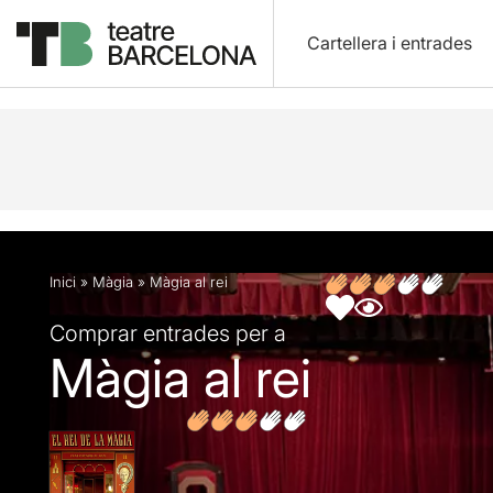
Cartellera i entrades
Descripció
Fitxa artística
Opinions
Inici
»
Màgia
»
Màgia al rei
Comprar entrades per a
Màgia al rei