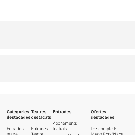
escollides per col·laborar en
un dels seus trucs de cartes.
Va ser una experiència
increïble. Encara estic
flipant !!!
Si voleu oblidar per uns
instants les vostres
preocupacions i passar una
estona realment inoblidable,
feu-me cas i aneu a veure al
Mag Stigman
. No importa
l’edat que tingueu, us
asseguro que us ho
passareu d’allò més bé.
***1/2
Categories
Teatres
Entrades
Ofertes
destacades
destacats
destacades
Abonaments
Entrades
Entrades
teatrals
Descompte El
teatre
Teatre
Mago Pop 'Nada