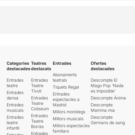
Categories
Teatres
Entrades
Ofertes
destacades
destacats
destacades
Abonaments
Entrades
Entrades
teatrals
Descompte El
teatre
Teatre
Mago Pop 'Nada
Tiquets Regal
Tívoli
es imposible'
Entrades
Entrades
dansa
Entrades
Descompte Ànima
espectacles a
Teatre
Entrades
Madrid
Descompte
Coliseum
musicals
Mamma mia
Millors monòlegs
Entrades
Entrades
Descompte
Millors musicals
Teatre
teatre
Germans de sang
Millors espectacles
Borràs
infantil
familiars
Entrades
Entrades