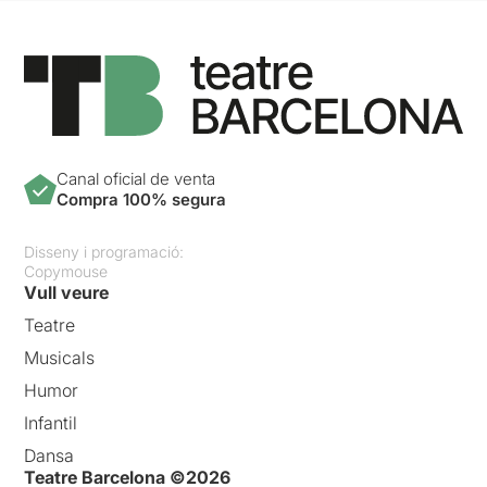
Canal oficial de venta
Compra 100% segura
Disseny i programació:
Copymouse
Vull veure
Teatre
Musicals
Humor
Infantil
Dansa
Teatre Barcelona ©2026