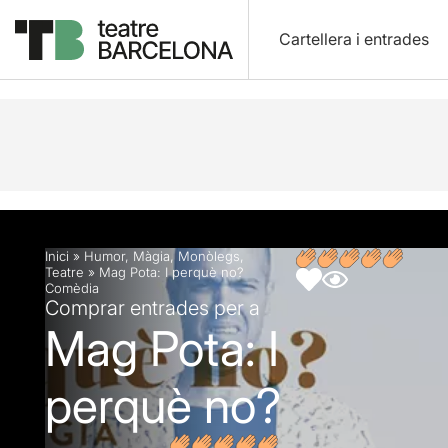
Cartellera i entrades
Descripció
Fitxa artística
Opinions
Inici
»
Humor
,
Màgia
,
Monòlegs
,
Teatre
»
Mag Pota: I perquè no?
Comèdia
Comprar entrades per a
Mag Pota: I
perquè no?