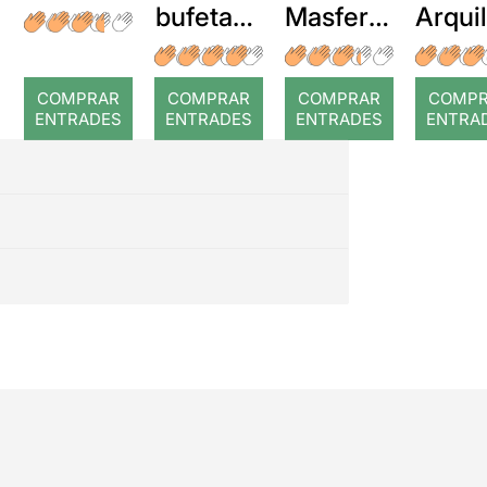
bufetada
Masferre
Arqui
a temps
r: Temps
: Cor
romp
COMPRAR
COMPRAR
COMPRAR
COMP
ENTRADES
ENTRADES
ENTRADES
ENTRA