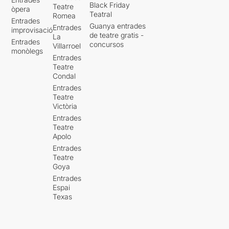
Black Friday
Teatre
òpera
Teatral
Romea
Entrades
Guanya entrades
Entrades
improvisació
de teatre gratis -
La
Entrades
concursos
Villarroel
monòlegs
Entrades
Teatre
Condal
Entrades
Teatre
Victòria
Entrades
Teatre
Apolo
Entrades
Teatre
Goya
Entrades
Espai
Texas