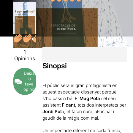
1
Opinions
Sinopsi
Deixa
la
teva
El públic serà el gran protagonista en
opinió
aquest espectacle dissenyat perquè
s’ho passin bé. El
Mag Pota
i el seu
assistent
Ficant,
tots dos interpretats per
Jordi Pot
a, et faran riure, al·lucinar i
gaudir de la màgia com mai.
Un espectacle diferent en cada funció,