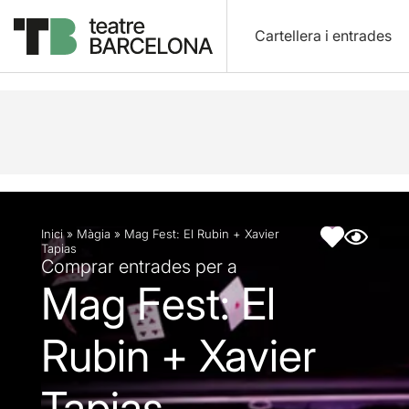
Cartellera i entrades
Descripció
Fitxa artística
Inici
»
Màgia
»
Mag Fest: El Rubin + Xavier
Tapias
Comprar entrades per a
Mag Fest: El
Rubin + Xavier
Tapias