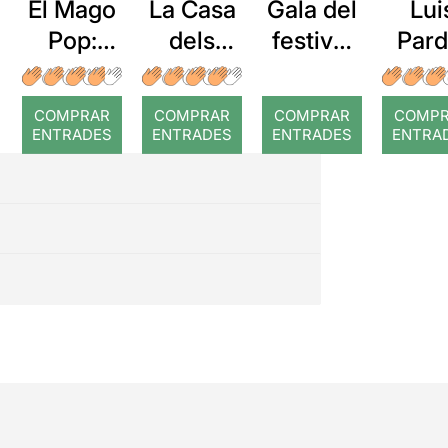
El Mago
La Casa
Lui
Gala del
Pop:
dels
Pard
festival
Nada es
Àngels
En 
de
imposibl
men
màgia
COMPRAR
COMPRAR
COMPRAR
COMP
e
de
ENTRADES
ENTRADES
ENTRADES
ENTRA
Manresa