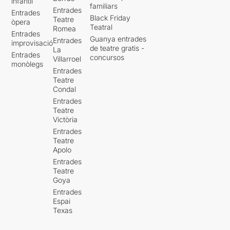
infantil
familiars
Entrades
Entrades
Black Friday
Teatre
òpera
Teatral
Romea
Entrades
Guanya entrades
Entrades
improvisació
de teatre gratis -
La
Entrades
concursos
Villarroel
monòlegs
Entrades
Teatre
Condal
Entrades
Teatre
Victòria
Entrades
Teatre
Apolo
Entrades
Teatre
Goya
Entrades
Espai
Texas