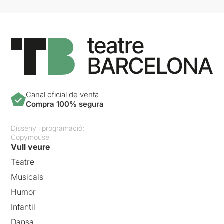
Canal oficial de venta
Compra 100% segura
Disseny i programació:
Copymouse
Vull veure
Teatre
Musicals
Humor
Infantil
Dansa