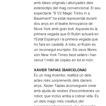
amb idees originals i allunyades dels
estereotips del mag convencional. El seu
espectacle “6 1/2 Magic Tricks in a
Basement” ha estat representat durant
dos anys en el teatre Annoyance de
Nova York amb gran èxit. Aquesta és la
primera vegada que El Rubin actuarà en
l’Estat Espanyol i la primera vegada que
ho farà en castellà. A més, el Rubin és
un reconegut escriptor. Els seus llibres
són New York Times best sellers i han
venut 1 milió de còpies en tot el món.
XAVIER TAPIAS (BARCELONA)
És un mag inventor, realitza un dels
actes més sorprenents dels darrers
anys. Xavier Tapias aconsegueix crear
amb ajuda de restres d’escombreries un
robot, que inclús arriba a cobrar vida. És
un dels mags més creatius del