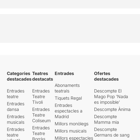
Categories
Teatres
Entrades
Ofertes
destacades
destacats
destacades
Abonaments
Entrades
Entrades
teatrals
Descompte El
teatre
Teatre
Mago Pop 'Nada
Tiquets Regal
Tívoli
es imposible'
Entrades
Entrades
dansa
Entrades
Descompte Ànima
espectacles a
Teatre
Entrades
Madrid
Descompte
Coliseum
musicals
Mamma mia
Millors monòlegs
Entrades
Entrades
Descompte
Millors musicals
Teatre
teatre
Germans de sang
Millors espectacles
Borràs