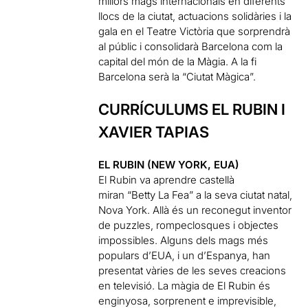
millors mags internacionals en diferents
llocs de la ciutat, actuacions solidàries i la
gala en el Teatre Victòria que sorprendrà
al públic i consolidarà Barcelona com la
capital del món de la Màgia. A la fi
Barcelona serà la “Ciutat Màgica”.
CURRÍCULUMS EL RUBIN I
XAVIER TAPIAS
EL RUBIN (NEW YORK, EUA)
El Rubin va aprendre castellà
miran “Betty La Fea” a la seva ciutat natal,
Nova York. Allà és un reconegut inventor
de puzzles, rompeclosques i objectes
impossibles. Alguns dels mags més
populars d’EUA, i un d’Espanya, han
presentat vàries de les seves creacions
en televisió. La màgia de El Rubin és
enginyosa, sorprenent e imprevisible,