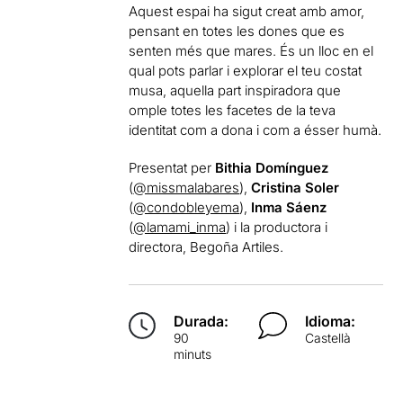
Aquest espai ha sigut creat amb amor,
pensant en totes les dones que es
senten més que mares. És un lloc en el
qual pots parlar i explorar el teu costat
musa, aquella part inspiradora que
omple totes les facetes de la teva
identitat com a dona i com a ésser humà.
Presentat per
Bithia Domínguez
(
@missmalabares
),
Cristina Soler
(
@condobleyema
),
Inma Sáenz
(
@lamami_inma
) i la productora i
directora, Begoña Artiles.
Durada:
Idioma:
90
Castellà
minuts