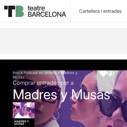
Cartellera i entrades
Descripció
Fitxa artística
Inici
»
Pòdcast en directe
»
Madres y
Musas
Comprar entrades per a
Madres y Musas