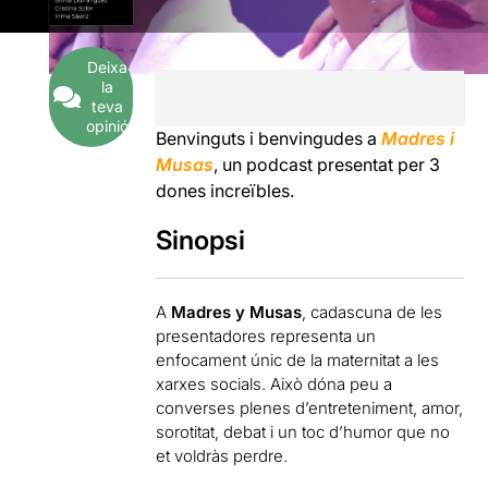
Deixa
la
teva
opinió
Benvinguts i benvingudes a
Madres i
Musas
, un podcast presentat per 3
dones increïbles.
Sinopsi
A
Madres y Musas
, cadascuna de les
presentadores representa un
enfocament únic de la maternitat a les
xarxes socials. Això dóna peu a
converses plenes d’entreteniment, amor,
sorotitat, debat i un toc d’humor que no
et voldràs perdre.