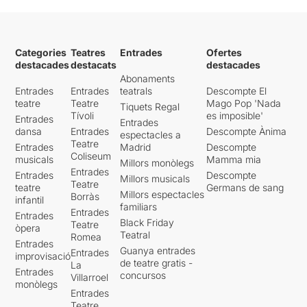
Categories
Teatres
Entrades
Ofertes
destacades
destacats
destacades
Abonaments
Entrades
Entrades
teatrals
Descompte El
teatre
Teatre
Mago Pop 'Nada
Tiquets Regal
Tívoli
es imposible'
Entrades
Entrades
dansa
Entrades
Descompte Ànima
espectacles a
Teatre
Entrades
Madrid
Descompte
Coliseum
musicals
Mamma mia
Millors monòlegs
Entrades
Entrades
Descompte
Millors musicals
Teatre
teatre
Germans de sang
Millors espectacles
Borràs
infantil
familiars
Entrades
Entrades
Black Friday
Teatre
òpera
Teatral
Romea
Entrades
Guanya entrades
Entrades
improvisació
de teatre gratis -
La
Entrades
concursos
Villarroel
monòlegs
Entrades
Teatre