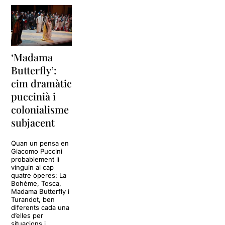
‘Madama
Butterfly’:
cim dramàtic
puccinià i
colonialisme
subjacent
Quan un pensa en
Giacomo Puccini
probablement li
vinguin al cap
quatre òperes: La
Bohème, Tosca,
Madama Butterfly i
Turandot, ben
diferents cada una
d’elles per
situacions i