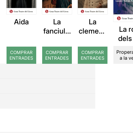
Aida
La
La
La r
fanciulla
clemenz
dels
del West
a di Tito
pèt
Proper
COMPRAR
COMPRAR
COMPRAR
a la 
ENTRADES
ENTRADES
ENTRADES