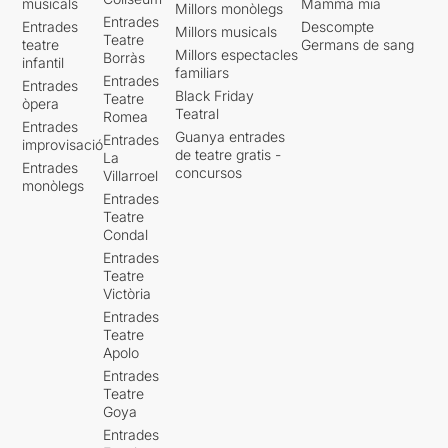
musicals
Mamma mia
Millors monòlegs
Entrades
Entrades
Descompte
Millors musicals
Teatre
teatre
Germans de sang
Millors espectacles
Borràs
infantil
familiars
Entrades
Entrades
Black Friday
Teatre
òpera
Teatral
Romea
Entrades
Guanya entrades
Entrades
improvisació
de teatre gratis -
La
Entrades
concursos
Villarroel
monòlegs
Entrades
Teatre
Condal
Entrades
Teatre
Victòria
Entrades
Teatre
Apolo
Entrades
Teatre
Goya
Entrades