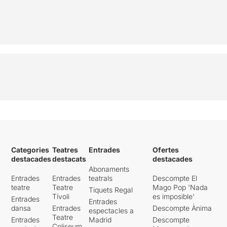
Categories
Teatres
Entrades
Ofertes
destacades
destacats
destacades
Abonaments
Entrades
Entrades
teatrals
Descompte El
teatre
Teatre
Mago Pop 'Nada
Tiquets Regal
Tívoli
es imposible'
Entrades
Entrades
dansa
Entrades
Descompte Ànima
espectacles a
Teatre
Entrades
Madrid
Descompte
Coliseum