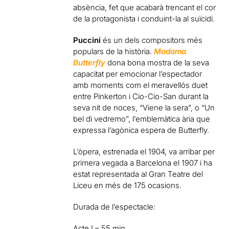
absència, fet que acabarà trencant el cor
de la protagonista i conduint-la al suïcidi.
Puccini
és un dels compositors més
populars de la història.
Madama
Butterfly
dona bona mostra de la seva
capacitat per emocionar l’espectador
amb moments com el meravellós duet
entre Pinkerton i Cio-Cio-San durant la
seva nit de noces, “Viene la sera”, o “Un
bel dì vedremo”, l’emblemàtica ària que
expressa l’agònica espera de Butterfly.
L’òpera, estrenada el 1904, va arribar per
primera vegada a Barcelona el 1907 i ha
estat representada al Gran Teatre del
Liceu en més de 175 ocasions.
Durada de l’espectacle:
Acte I – 55 min.