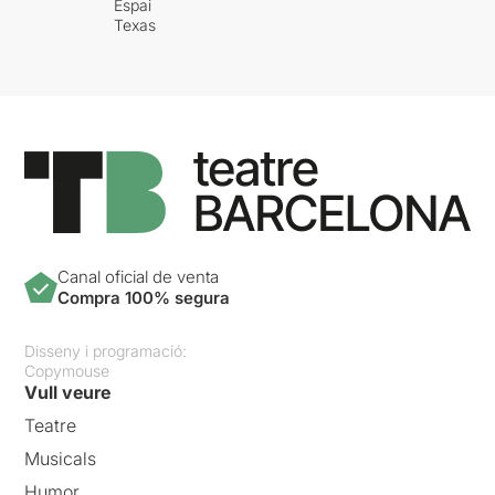
Espai
Texas
Canal oficial de venta
Compra 100% segura
Disseny i programació:
Copymouse
Vull veure
Teatre
Musicals
Humor