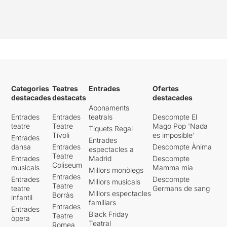
Categories
Teatres
Entrades
Ofertes
destacades
destacats
destacades
Abonaments
Entrades
Entrades
teatrals
Descompte El
teatre
Teatre
Mago Pop 'Nada
Tiquets Regal
Tívoli
es imposible'
Entrades
Entrades
dansa
Entrades
Descompte Ànima
espectacles a
Teatre
Entrades
Madrid
Descompte
Coliseum
musicals
Mamma mia
Millors monòlegs
Entrades
Entrades
Descompte
Millors musicals
Teatre
teatre
Germans de sang
Millors espectacles
Borràs
infantil
familiars
Entrades
Entrades
Black Friday
Teatre
òpera
Teatral
Romea