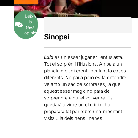
Deixa
la
teva
opinió
Sinopsi
Lula
és un èsser juganer i entusiasta.
Tot el sorprèn i l’il·lusiona. Arriba a un
planeta molt diferent i per tant fa coses
diferents. No parla però es fa entendre.
Ve amb un sac de sorpreses, ja que
aquest èsser màgic no para de
sorprendre a qui el vol veure. Es
quedarà a viure on el cridin i ho
prepararà tot per rebre una important
visita… la dels nens i nenes.