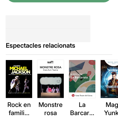
Espectacles relacionats
Rock en
Monstre
La
Mag
familia:
rosa
Barcarol
Yunk