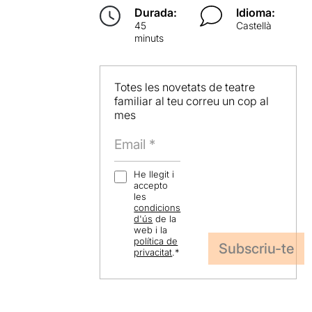
Durada:
Idioma:
45
Castellà
minuts
Totes les novetats de teatre
familiar al teu correu un cop al
mes
He llegit i
accepto
les
condicions
d'ús
de la
web i la
política de
privacitat
.
*