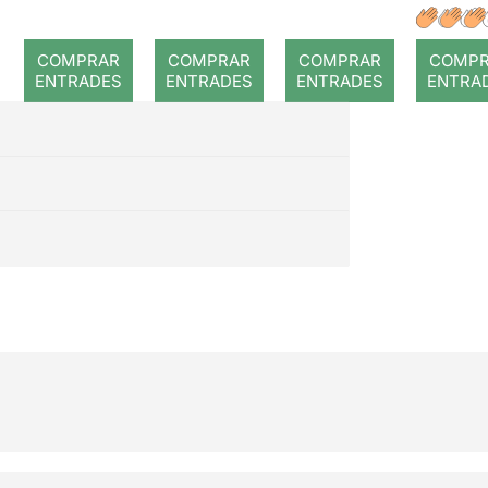
Amazing
a
Hang
Michael
52
COMPRAR
COMPRAR
COMPRAR
COMP
Jackson
ENTRADES
ENTRADES
ENTRADES
ENTRA