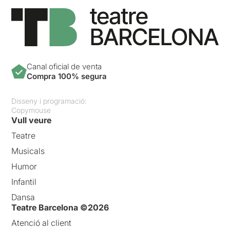
Canal oficial de venta
Compra 100% segura
Disseny i programació:
Copymouse
Vull veure
Teatre
Musicals
Humor
Infantil
Dansa
Teatre Barcelona ©2026
Atenció al client