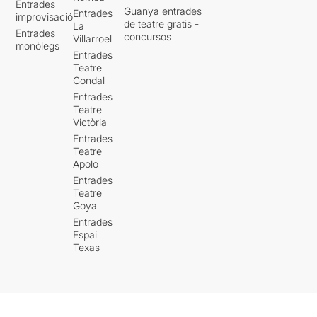
Entrades
Guanya entrades
Entrades
improvisació
de teatre gratis -
La
Entrades
concursos
Villarroel
monòlegs
Entrades
Teatre
Condal
Entrades
Teatre
Victòria
Entrades
Teatre
Apolo
Entrades
Teatre
Goya
Entrades
Espai
Texas