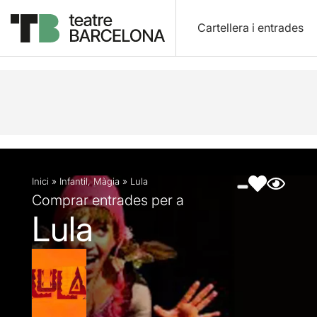
Cartellera i entrades
Descripció
Fitxa artística
Fotos i vídeos
Inici
»
Infantil
,
Màgia
»
Lula
Comprar entrades per a
Lula