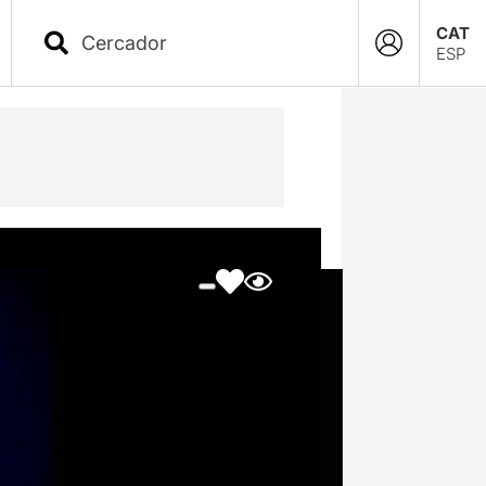
CAT
ESP