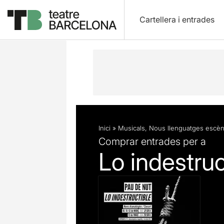
Cartellera i entrades
Descripció
Fitxa artística
Fotos i 
Inici
»
Musicals
,
Nous llenguatges escèn
Comprar entrades per a
Lo indestruc