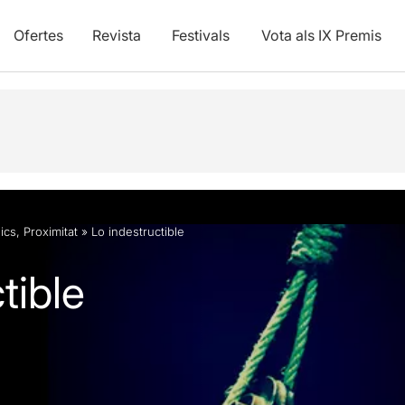
Ofertes
Revista
Festivals
Vota als IX Premis
vídeos
ics
,
Proximitat
»
Lo indestructible
tible