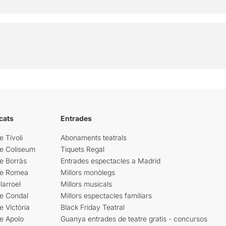
cats
Entrades
e Tívoli
Abonaments teatrals
re Coliseum
Tiquets Regal
e Borràs
Entrades espectacles a Madrid
re Romea
Millors monòlegs
larroel
Millors musicals
re Condal
Millors espectacles familiars
e Victòria
Black Friday Teatral
e Apolo
Guanya entrades de teatre gratis - concursos