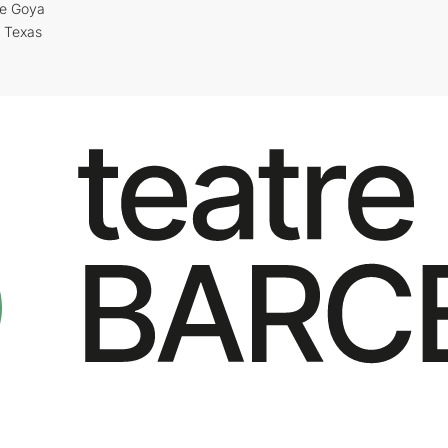
re Goya
i Texas