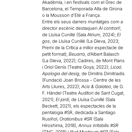
Akadèmia, i en festivals com el Grec de
Barcelona, el Temporada Alta de Girona
o la Mousson d’Eté a França.
Entre els seus darrers muntatges com a
director escènic destaquen
Al contrari!
,
de Lluïsa Cunillé (Sala Atrium, 2024);
El
gos
, de Lluïsa Cunillé (La Gleva, 2023;
Premi de la Crítica a millor espectacle de
petit format);
Beuarra
, d’Albert Balasch
(La Gleva, 2022); Cadires, de Mont Plans
i Oriol Genís (Teatre Goya, 2022);
Licaó.
Apologia del desig
, de Dimitris Dimitriadis
(Fundació Joan Brossa – Centre de les
Arts Lliures, 2022);
Acis & Galatea
, de G.
F. Händel (Teatre Auditori de Sant Cugat,
2021);
El jardí
, de Lluïsa Cunillé (Sala
Beckett, 2021), els espectacles de la
pentalogia #SR, dedicada a Santiago
Rusiñol,
Orationibus #SR
(Sala
Hiroshima, 2018),
Annus irritabilis #SR
(TNC, 2018) i
Illud Mysticum #SR
(Sala