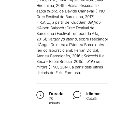
Hiroshima, 2019);
Actes obscens en
espai públic
, de Davide Carnevali (TNC –
Grec Festival de Barcelona, 2017);
F.R.A.U., a partir del
Quadern del frau
d’Albert Balasch (Grec Festival de
Barcelona i Festival Temporada Alta,
2016);
Vergonya eterna
, sobre l’escàndol
d’Àngel Guimerà a l’Ateneu Barcelonès
(en col·laboració amb Ferran Dordal,
Ateneu Barcelonès, 2016);
Selecció
(La
Seca – Espai Brossa, 2015); i
Sala de
miralls
(TNC, 2014), a partir dels últims
dietaris de Feliu Formosa.
Durada:
Idioma:
70
Català
minuts