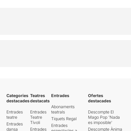
Categories
Teatres
Entrades
Ofertes
destacades
destacats
destacades
Abonaments
Entrades
Entrades
teatrals
Descompte El
teatre
Teatre
Mago Pop 'Nada
Tiquets Regal
Tívoli
es imposible'
Entrades
Entrades
dansa
Entrades
Descompte Ànima
espectacles a