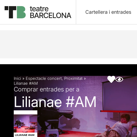
Cartellera i entrades
Descripció
Fitxa artística
Fotos i vídeos
Inici
»
Espectacle concert
,
Proximitat
»
Lilianae #AM
Comprar entrades per a
Lilianae #AM