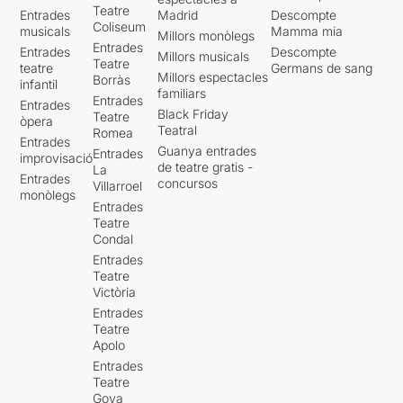
Teatre
Entrades
Madrid
Descompte
Coliseum
musicals
Mamma mia
Millors monòlegs
Entrades
Entrades
Descompte
Millors musicals
Teatre
teatre
Germans de sang
Millors espectacles
Borràs
infantil
familiars
Entrades
Entrades
Black Friday
Teatre
òpera
Teatral
Romea
Entrades
Guanya entrades
Entrades
improvisació
de teatre gratis -
La
Entrades
concursos
Villarroel
monòlegs
Entrades
Teatre
Condal
Entrades
Teatre
Victòria
Entrades
Teatre
Apolo
Entrades
Teatre
Goya