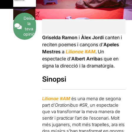
Deixa
la
teva
opinió
Griselda Ramon
i
Àlex Jordi
canten i
reciten poemes i cançons d’
Apeles
Mestres
a
Lilianae #AM
. Un
espectacle d’
Albert Arriba
s que en
signa la direcció i la dramatúrgia.
Sinopsi
Lilianae #AM
és una mena de segona
part d’
Orationibus #SR
, un espectacle
que va transformar la meva manera de
sentir i practicar l’art de l’escenari. Molt
més juganers, molt més trapelles, ara els
dos músics s’han transformat en gnoms