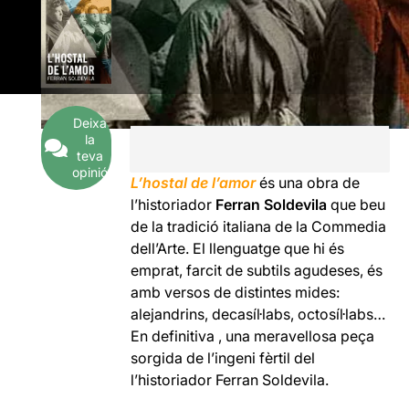
Deixa
la
teva
opinió
L’hostal de l’amor
és una obra de
l’historiador
Ferran Soldevila
que beu
de la tradició italiana de la Commedia
dell’Arte. El llenguatge que hi és
emprat, farcit de subtils agudeses, és
amb versos de distintes mides:
alejandrins, decasíl·labs, octosíl·labs…
En definitiva , una meravellosa peça
sorgida de l’ingeni fèrtil del
l’historiador Ferran Soldevila.