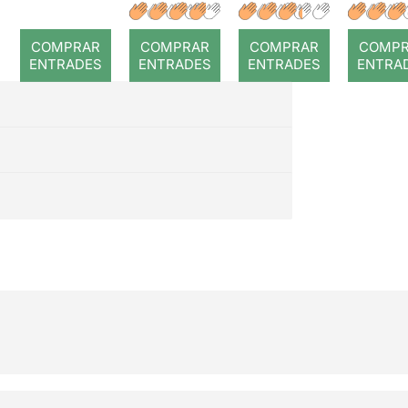
a temps
r: Temps
: Cor
romp
COMPRAR
COMPRAR
COMPRAR
COMP
ENTRADES
ENTRADES
ENTRADES
ENTRA