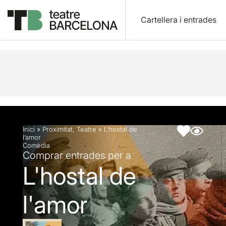
Cartellera i entrades
Descripció
Fitxa artística
Inici
»
Proximitat
,
Teatre
»
L’hostal de
l’amor
Comèdia
Comprar entrades per a
L'hostal de
l'amor