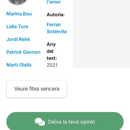
l'amor
Marina Bou
Autoria:
Ferran
Lídia Tura
Soldevila
Jordi Reñé
Any
del
Patrick Gannon
text:
Martí Olalla
2021
Veure fitxa sencera
Deixa la teva opinió