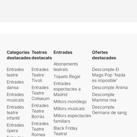
Categories
Teatres
Entrades
Ofertes
destacades
destacats
destacades
Abonaments
Entrades
Entrades
teatrals
Descompte El
teatre
Teatre
Mago Pop 'Nada
Tiquets Regal
Tívoli
es imposible'
Entrades
Entrades
dansa
Entrades
Descompte Ànima
espectacles a
Teatre
Entrades
Madrid
Descompte
Coliseum
musicals
Mamma mia
Millors monòlegs
Entrades
Entrades
Descompte
Millors musicals
Teatre
teatre
Germans de sang
Millors espectacles
Borràs
infantil
familiars
Entrades
Entrades
Black Friday
Teatre
òpera
Teatral
Romea