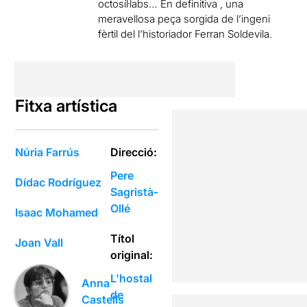
octosíl·labs… En definitiva , una
meravellosa peça sorgida de l’ingeni
fèrtil del l’historiador Ferran Soldevila.
Fitxa artística
Núria Farrús
Direcció:
Pere
Dídac Rodríguez
Sagristà-
Ollé
Isaac Mohamed
Títol
Joan Vall
original:
L'hostal
Anna
de
Castells