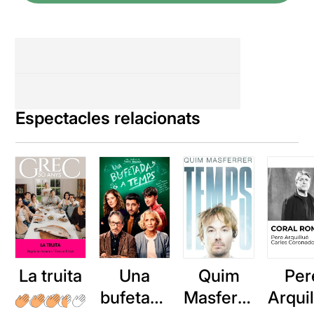
Espectacles relacionats
La truita
Una
Quim
Per
bufetada
Masferre
Arqui