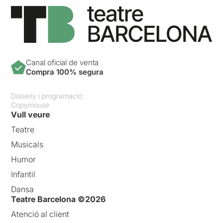
Canal oficial de venta
Compra 100% segura
Disseny i programació:
Copymouse
Vull veure
Teatre
Musicals
Humor
Infantil
Dansa
Teatre Barcelona ©2026
Atenció al client