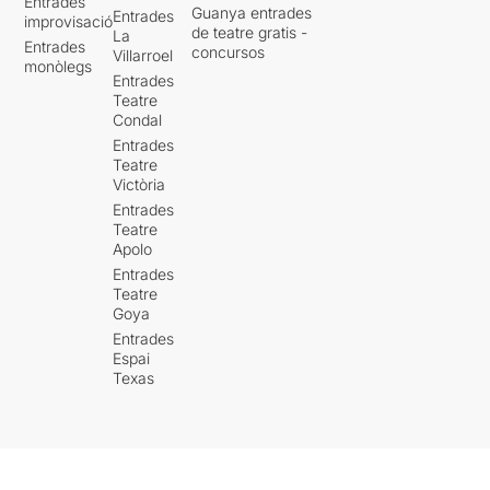
Entrades
Guanya entrades
Entrades
improvisació
de teatre gratis -
La
Entrades
concursos
Villarroel
monòlegs
Entrades
Teatre
Condal
Entrades
Teatre
Victòria
Entrades
Teatre
Apolo
Entrades
Teatre
Goya
Entrades
Espai
Texas