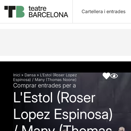
Cartellera i entrades
Descripció
Fitxa artística
Inici
»
Dansa
»
L’Estol (Roser Lopez
Espinosa) / Many (Thomas Noone)
Comprar entrades per a
L'Estol (Roser
Lopez Espinosa)
/ Many (Thomas