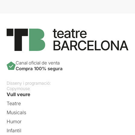
Canal oficial de venta
Compra 100% segura
Disseny i programació:
Copymouse
Vull veure
Teatre
Musicals
Humor
Infantil