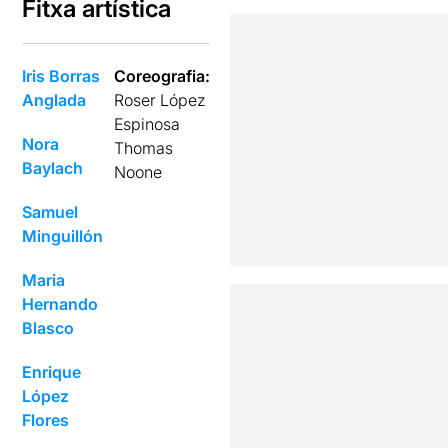
Fitxa artística
Iris Borras
Coreografia:
Anglada
Roser López
Espinosa
Nora
Thomas
Baylach
Noone
Samuel
Minguillón
Maria
Hernando
Blasco
Enrique
López
Flores