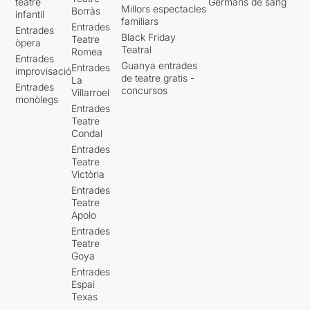
teatre
Germans de sang
Millors espectacles
Borràs
infantil
familiars
Entrades
Entrades
Black Friday
Teatre
òpera
Teatral
Romea
Entrades
Guanya entrades
Entrades
improvisació
de teatre gratis -
La
Entrades
concursos
Villarroel
monòlegs
Entrades
Teatre
Condal
Entrades
Teatre
Victòria
Entrades
Teatre
Apolo
Entrades
Teatre
Goya
Entrades
Espai
Texas