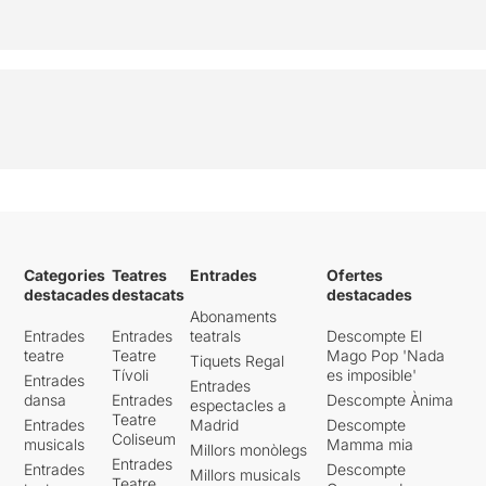
Categories
Teatres
Entrades
Ofertes
destacades
destacats
destacades
Abonaments
Entrades
Entrades
teatrals
Descompte El
teatre
Teatre
Mago Pop 'Nada
Tiquets Regal
Tívoli
es imposible'
Entrades
Entrades
dansa
Entrades
Descompte Ànima
espectacles a
Teatre
Entrades
Madrid
Descompte
Coliseum
musicals
Mamma mia
Millors monòlegs
Entrades
Entrades
Descompte
Millors musicals
Teatre