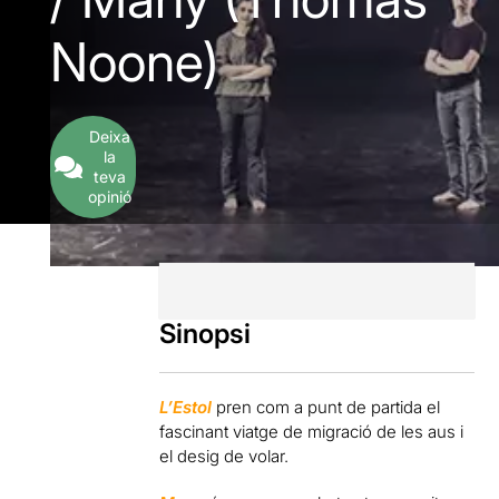
Noone)
Deixa
la
teva
opinió
Sinopsi
L’Estol
pren com a punt de partida el
fascinant viatge de migració de les aus i
el desig de volar.