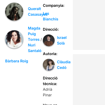
Companyia:
Queralt
Les
Casasayas
Bianchis
Magda
Direcció:
Puig
Israel
Torres
/
Solà
Nuri
Santaló
Autoria:
Bàrbara Roig
Clàudia
Cedó
Direcció
tècnica:
Adrià
Pinar