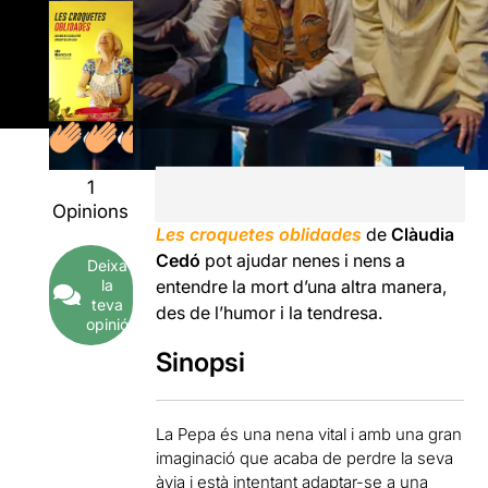
1
Opinions
Les croquetes oblidades
de
Clàudia
Cedó
pot ajudar nenes i nens a
Deixa
la
entendre la mort d’una altra manera,
teva
des de l’humor i la tendresa.
opinió
Sinopsi
La Pepa és una nena vital i amb una gran
imaginació que acaba de perdre la seva
àvia i està intentant adaptar-se a una