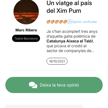
Un viatge al país
del Xim Pum
Opinió verificada
Marc Ribera
Ja s’han acomplert tres anys
d’aquella gal·la polèmica de
Teatre Barcelona
Catalunya Aixeca el Teló!
,
que picava el crostó al
sector de companyies de
teatre familiar, i que
reivindicava més textos
19/10/2021
escrits pels grans noms de
la dramatúrgia del país, que
abordessin històries,
personatges i plantejaments
escènics sense concessions
Deixa la teva opinió
al fet que el públic objectiu
fossin nens i nenes.
Demanaven, entenc,