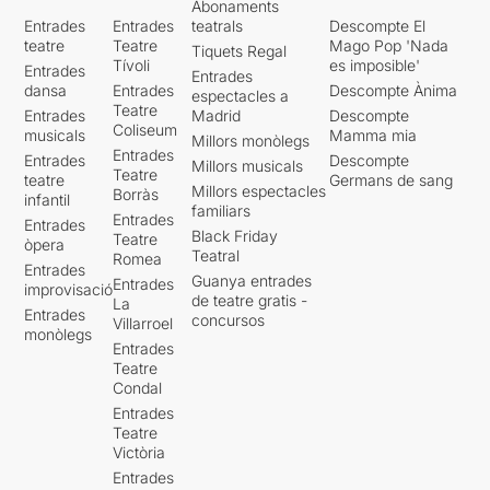
Abonaments
Entrades
Entrades
teatrals
Descompte El
teatre
Teatre
Mago Pop 'Nada
Tiquets Regal
Tívoli
es imposible'
Entrades
Entrades
dansa
Entrades
Descompte Ànima
espectacles a
Teatre
Entrades
Madrid
Descompte
Coliseum
musicals
Mamma mia
Millors monòlegs
Entrades
Entrades
Descompte
Millors musicals
Teatre
teatre
Germans de sang
Millors espectacles
Borràs
infantil
familiars
Entrades
Entrades
Black Friday
Teatre
òpera
Teatral
Romea
Entrades
Guanya entrades
Entrades
improvisació
de teatre gratis -
La
Entrades
concursos
Villarroel
monòlegs
Entrades
Teatre
Condal
Entrades
Teatre
Victòria
Entrades