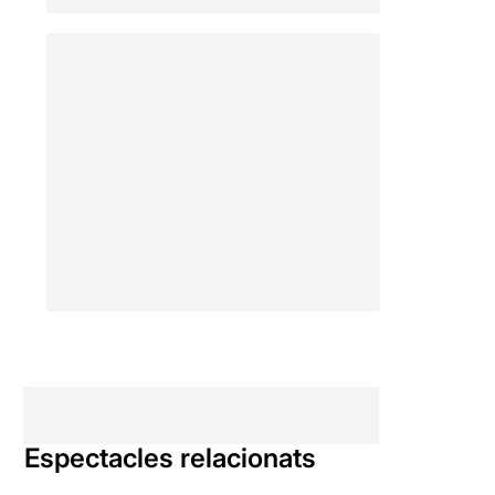
interpretada per una nena
de debò. No perquè la
Queralt Casasayas no faci
una excel·lent feina, sinó
perquè la màgia que
desprenen nens interpretant
nens dalt d’un escenari és
inigualable — i potser una
de les coses amb les que cal
que ens atrevim més en
aquest país. Potser això faria
que més nens i nenes
s’interessin pel teatre,
s’apuntin a fer teatre,
consumeixin teatre i tot el
sector se’n vegi beneficiat.
Espectacles relacionats