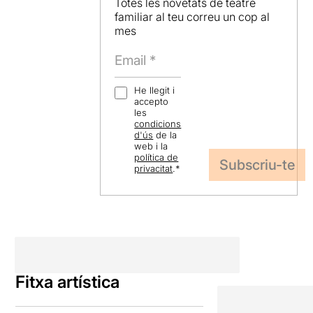
Totes les novetats de teatre
familiar al teu correu un cop al
mes
He llegit i
accepto
les
condicions
d'ús
de la
web i la
política de
privacitat
.
*
Fitxa artística