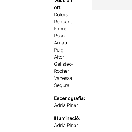
Veus en
off:
Dolors
Reguant
Emma
Polak
Arnau
Puig
Aitor
Galisteo-
Rocher
Vanessa
Segura
Escenografia:
Adrià Pinar
Il·luminació:
Adrià Pinar