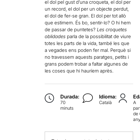
el dol pel gust d’una croqueta, el dol per
un record, el dol per un objecte perdut,
el dol de fer-se gran. El dol per tot allò
que estimem. És bo, sentir-lo? O hi hem
de passar de puntetes?
Les croquetes
oblidades
parla de la possibilitat de viure
totes les parts de la vida, també les que
a vegades ens poden fer mal. Perquè si
no travessem aquests paratges, petits i
grans podem trobar a faltar algunes de
les coses que hi hauríem après.
Durada:
Idioma:
Ed
70
Català
A
minuts
par
de 
an