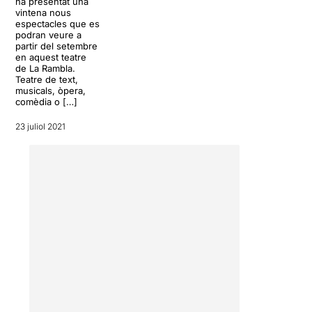
ha presentat una
viatge… i d’aprenentatge. I
vintena nous
ho fa a través d’una
espectacles que es
podran veure a
fantàstica aventura, al més
partir del setembre
pur estil
Alícia al País de les
en aquest teatre
Meravelles
, que la porta, en
de La Rambla.
aquest cas, fins al país del
Teatre de text,
musicals, òpera,
Xim Pum, on coneixerà un
comèdia o […]
munt de personatges,
interpretats, tots ells, de
23 juliol 2021
forma magistral, per les tres
integrants del repartiment:
Queralt Casasayas
,
Gemma
Martínez
i
Bàrbara Roig
.
Vestuari, una escenografia
força conceptual i un
disseny de llums excel·lent
acaben per arrodonir una
proposta elegant, senzilla i
de gran qualitat. Potser la
cirereta d’aquesta aventura
hagués estat que la Pepa fos