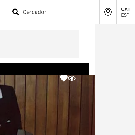
CAT
ESP