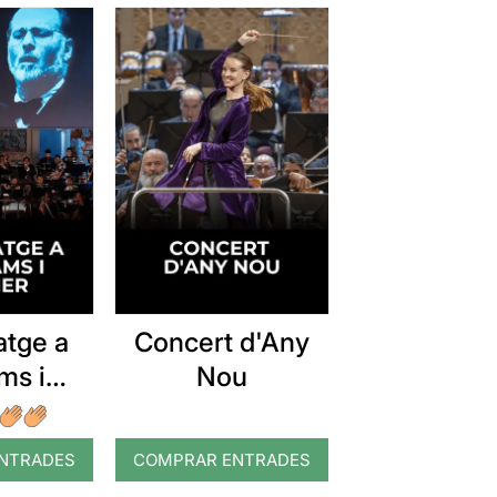
tge a
Concert d'Any
ms i
Nou
mer
NTRADES
COMPRAR ENTRADES