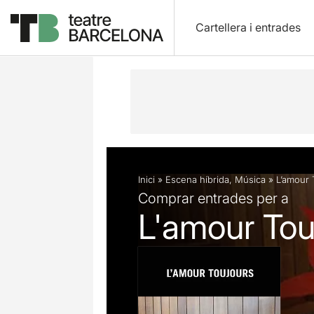
Cartellera i entrades
Descripció
Fitxa artística
Inici
»
Escena híbrida
,
Música
»
L’amour 
Comprar entrades per a
L'amour Tou