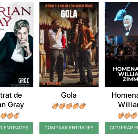
etrat de
Gola
Homena
an Gray
Willia
Zim
R ENTRADES
COMPRAR ENTRADES
COMPRAR E