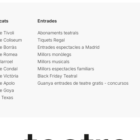
cats
Entrades
e Tívoli
Abonaments teatrals
re Coliseum
Tiquets Regal
e Borràs
Entrades espectacles a Madrid
re Romea
Millors monòlegs
larroel
Millors musicals
re Condal
Millors espectacles familiars
e Victòria
Black Friday Teatral
e Apolo
Guanya entrades de teatre gratis - concursos
re Goya
i Texas