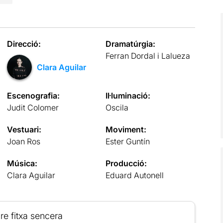
Direcció:
Dramatúrgia:
Ferran Dordal i Lalueza
Clara Aguilar
Escenografia:
Il·luminació:
Judit Colomer
Oscila
Vestuari:
Moviment:
Joan Ros
Ester Guntín
Música:
Producció:
Clara Aguilar
Eduard Autonell
re fitxa sencera