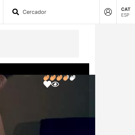
CAT
ESP