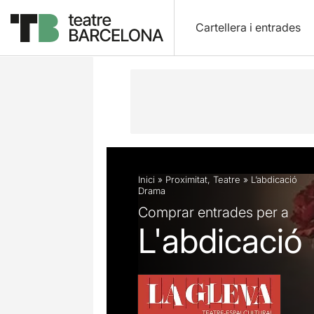
Cartellera i entrades
Descripció
Fitxa artística
Fotos i 
Inici
»
Proximitat
,
Teatre
»
L’abdicació
Drama
Comprar entrades per a
L'abdicació