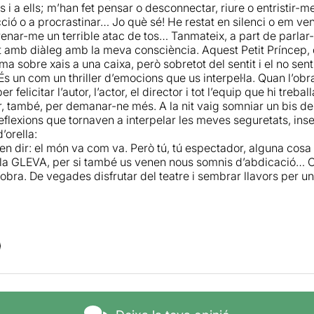
es i a ells; m’han fet pensar o desconnectar, riure o entristir
cció o a procrastinar… Jo què sé! He restat en silenci o em ve
renar-me un terrible atac de tos… Tanmateix, a part de parlar
at amb diàleg amb la meva consciència. Aquest Petit Príncep, 
 sobre xais a una caixa, però sobretot del sentit i el no senti
s un com un thriller d’emocions que us interpel·la. Quan l’ob
r felicitar l’autor, l’actor, el director i tot l’equip que hi treba
r, també, per demanar-ne més. A la nit vaig somniar un bis de 
flexions que tornaven a interpelar les meves seguretats, ins
’orella:
ven dir: el món va com va. Però tú, tú espectador, alguna cosa 
 la GLEVA, per si també us venen nous somnis d’abdicació… C
obra. De vegades disfrutar del teatre i sembrar llavors per u