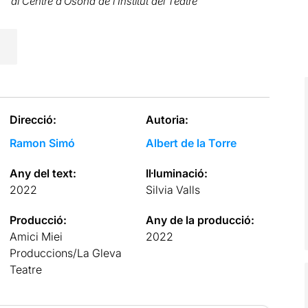
al Centre d’Osona de l’Institut del Teatre
Direcció:
Autoria:
Ramon Simó
Albert de la Torre
Any del text:
Il·luminació:
2022
Silvia Valls
Producció:
Any de la producció:
Amici Miei
2022
Produccions/La Gleva
Teatre