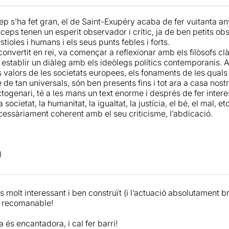
cep s’ha fet gran, el de Saint-Exupéry acaba de fer vuitanta an
eps tenen un esperit observador i crític, ja de ben petits ob
ioles i humans i els seus punts febles i forts.
convertit en rei, va començar a reflexionar amb els filòsofs clà
 va establir un diàleg amb els ideòlegs polítics contemporanis. 
s valors de les societats europees, els fonaments de les quals
e de tan universals, són ben presents fins i tot ara a casa nostr
togenari, té a les mans un text enorme i després de fer inter
societat, la humanitat, la igualtat, la justícia, el bé, el mal, e
cessàriament coherent amb el seu criticisme, l’abdicació.
s molt interessant i ben construït (i l’actuació absolutament 
t recomanable!
a és encantadora, i cal fer barri!