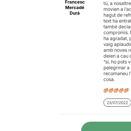
Francesc
tú, a nosaltr
Mercadé
movien a l’a
Durà
hagut de ref
text ha entr
també declama
compromís. É
ha agradat, pe
vaig aplaudi
amb noves re
deien a cau d
“si, ho pots 
pelegrinar a
recomaneu l’
cosa.
23/07/2022