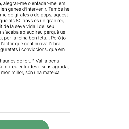
-me, alegrar-me o enfadar-me, em
nien ganes d’intervenir. També he
-me de girafes o de pops, aquest
que als 80 anys és un gran rei,
t de la seva vida i del seu
ra s’acaba aplaudireu perquè us
lla, per la feina ben feta… Però jo
l’actor que continuava l’obra
eguretats i conviccions, que em
hauries de fer…”. Val la pena
ompreu entrades i, si us agrada,
n món millor, són una mateixa