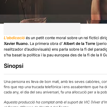
L’abdicació
és un petit conte moral sobre un rei fictici diri
Xavier Ruano.
La primera obra d’
Albert de la Torre
(period
realitzador d’audiovisuals) ens parla sobre la fi del parad
s’ha basat la política i la pau europea des de la fi de la II 
Sinopsi
Una persona es lleva de bon matí, amb les seves cabòries, con
fins que rep una trucada telefònica i ens assabentem que ha de
cada any, el dia del seu aniversari, fa una al·locució per a la pob
Aquesta producció ha comptat amb el suport de VIC (Viver d’In