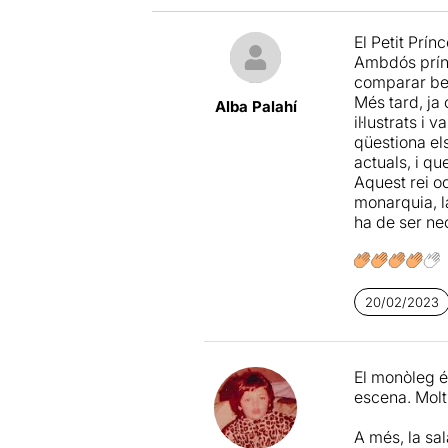
El Petit Prín
Ambdós prínc
comparar best
Més tard, ja 
Alba Palahí
il·lustrats i
qüestiona el
actuals, i qu
Aquest rei oc
monarquia, la 
ha de ser ne
20/02/2023
El monòleg é
escena. Mol
A més, la sal