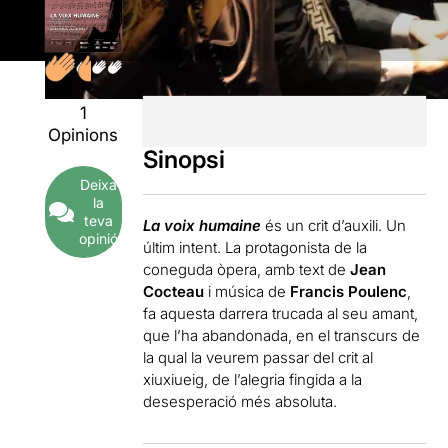
1
Opinions
Sinopsi
Deixa
la
teva
La voix humaine
és un crit d’auxili. Un
opinió
últim intent. La protagonista de la
coneguda òpera, amb text de
Jean
Cocteau
i música de
Francis Poulenc
,
fa aquesta darrera trucada al seu amant,
que l’ha abandonada, en el transcurs de
la qual la veurem passar del crit al
xiuxiueig, de l’alegria fingida a la
desesperació més absoluta.