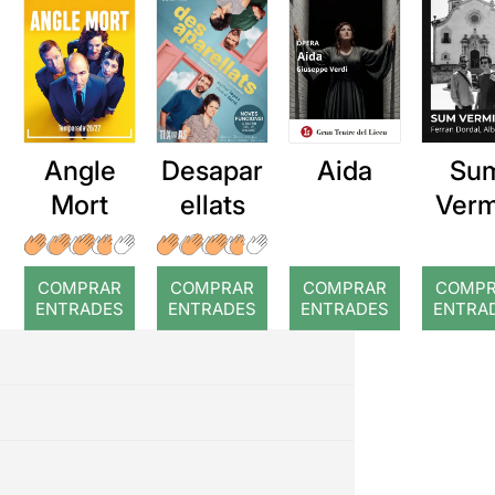
Angle
Desapar
Aida
Su
Mort
ellats
Verm
COMPRAR
COMPRAR
COMPRAR
COMP
ENTRADES
ENTRADES
ENTRADES
ENTRA