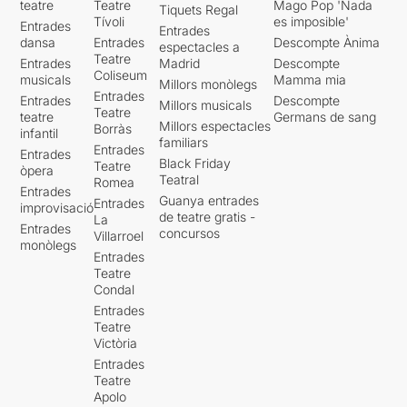
teatre
Teatre
Mago Pop 'Nada
Tiquets Regal
Tívoli
es imposible'
Entrades
Entrades
dansa
Entrades
Descompte Ànima
espectacles a
Teatre
Entrades
Madrid
Descompte
Coliseum
musicals
Mamma mia
Millors monòlegs
Entrades
Entrades
Descompte
Millors musicals
Teatre
teatre
Germans de sang
Millors espectacles
Borràs
infantil
familiars
Entrades
Entrades
Black Friday
Teatre
òpera
Teatral
Romea
Entrades
Guanya entrades
Entrades
improvisació
de teatre gratis -
La
Entrades
concursos
Villarroel
monòlegs
Entrades
Teatre
Condal
Entrades
Teatre
Victòria
Entrades
Teatre
Apolo