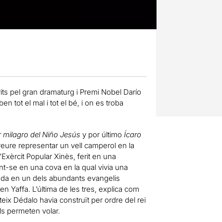
rits pel gran dramaturg i Premi Nobel Darío
 tot el mal i tot el bé, i on es troba
r milagro del Niño Jesús
y por último
Ícaro
 veure representar un vell camperol en la
l’Exèrcit Popular Xinès, ferit en una
nt-se en una cova en la qual vivia una
rada en un dels abundants evangelis
en Yaffa. L’última de les tres, explica com
ateix Dédalo havia construït per ordre del rei
s permeten volar.