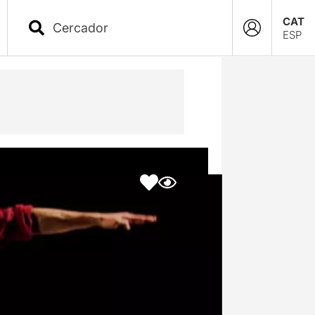
CAT
ESP