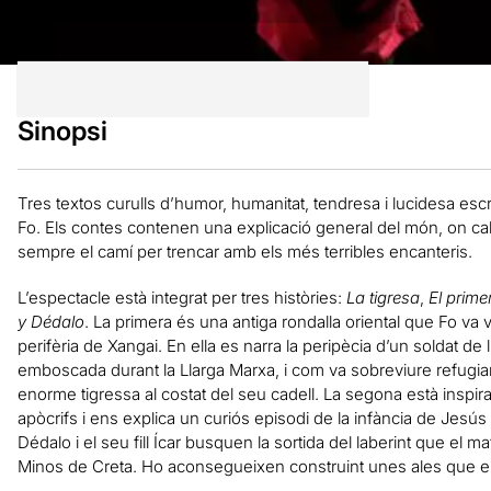
Sinopsi
Tres textos curulls d’humor, humanitat, tendresa i lucidesa esc
Fo. Els contes contenen una explicació general del món, on caben
sempre el camí per trencar amb els més terribles encanteris.
L’espectacle està integrat per tres històries:
La tigresa
,
El prime
y Dédalo
. La primera és una antiga rondalla oriental que Fo va
perifèria de Xangai. En ella es narra la peripècia d’un soldat de 
emboscada durant la Llarga Marxa, i com va sobreviure refugia
enorme tigressa al costat del seu cadell. La segona està inspi
apòcrifs i ens explica un curiós episodi de la infància de Jesús 
Dédalo i el seu fill Ícar busquen la sortida del laberint que el m
Minos de Creta. Ho aconsegueixen construint unes ales que el