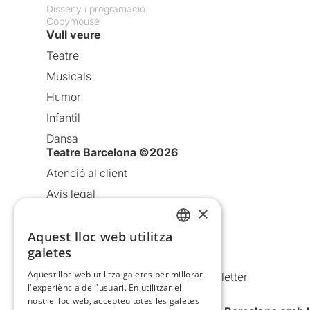
Disseny i programació:
Copymouse
Vull veure
Teatre
Musicals
Humor
Infantil
Dansa
Teatre Barcelona ©2026
Atenció al client
Avís legal
×
Política de privacitat
Aquest lloc web utilitza
Política de cookies
CATALAN
galetes
Condicions d’ús
SPANISH
Aquest lloc web utilitza galetes per millorar
Comunicacions comercials i Newsletter
l'experiència de l'usuari. En utilitzar el
Anuncia’t
nostre lloc web, accepteu totes les galetes