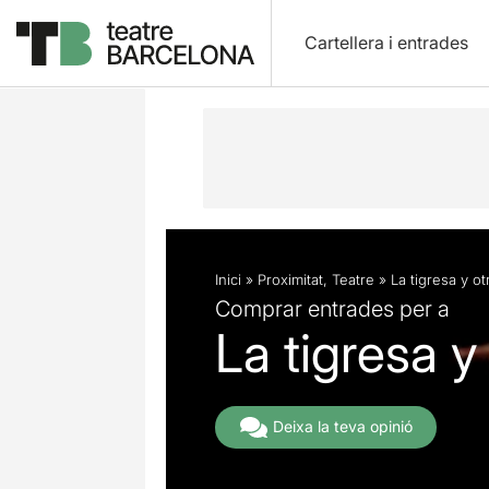
Cartellera i entrades
Descripció
Fitxa artística
Inici
»
Proximitat
,
Teatre
»
La tigresa y ot
Comprar entrades per a
La tigresa y
Deixa la teva opinió