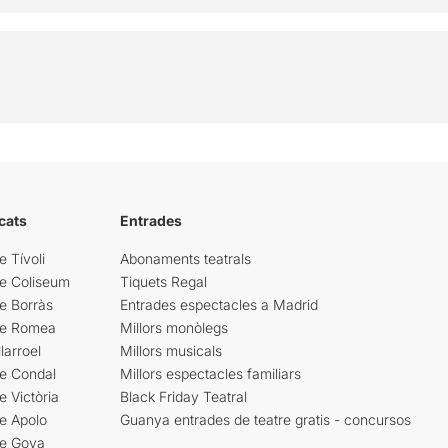
cats
Entrades
e Tívoli
Abonaments teatrals
re Coliseum
Tiquets Regal
e Borràs
Entrades espectacles a Madrid
re Romea
Millors monòlegs
larroel
Millors musicals
re Condal
Millors espectacles familiars
e Victòria
Black Friday Teatral
e Apolo
Guanya entrades de teatre gratis - concursos
re Goya