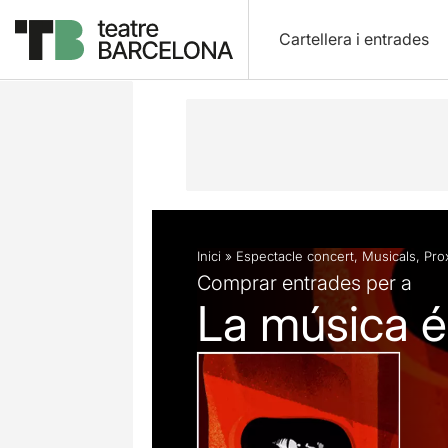
Cartellera i entrades
Descripció
Fitxa artística
Inici
»
Espectacle concert
,
Musicals
,
Prox
Comprar entrades per a
La música és