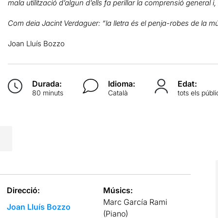
mala utilització d’algun d’ells fa perillar la comprensió general i, 
Com deia Jacint Verdaguer: “la lletra és el penja-robes de la m
Joan Lluís Bozzo
Durada:
Idioma:
Edat:
80 minuts
Català
tots els públi
Direcció:
Músics:
Marc García Rami
Joan Lluís Bozzo
(Piano)