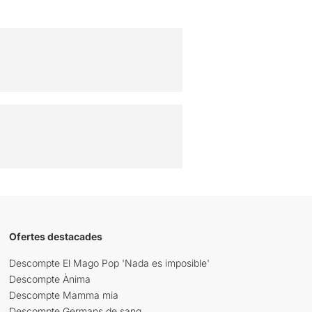
Ofertes destacades
Descompte El Mago Pop 'Nada es imposible'
Descompte Ànima
Descompte Mamma mia
Descompte Germans de sang