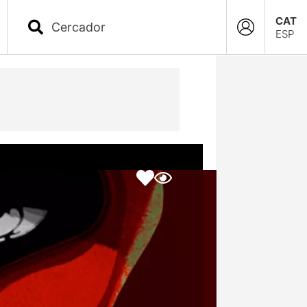
CAT
ESP