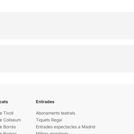
cats
Entrades
e Tívoli
Abonaments teatrals
re Coliseum
Tiquets Regal
e Borràs
Entrades espectacles a Madrid
re Romea
Millors monòlegs