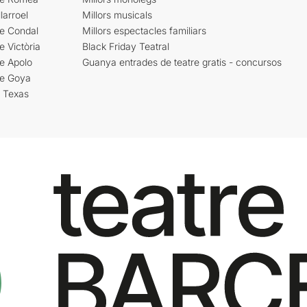
larroel
Millors musicals
re Condal
Millors espectacles familiars
e Victòria
Black Friday Teatral
e Apolo
Guanya entrades de teatre gratis - concursos
re Goya
i Texas