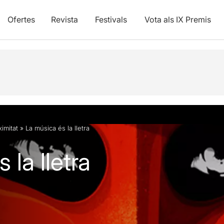
Ofertes
Revista
Festivals
Vota als IX Premis
imitat
»
La música és la lletra
 la lletra