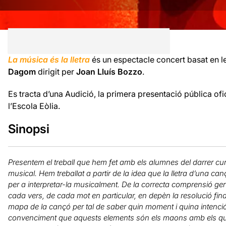
La música és la lletra
és un espectacle concert basat en l
Dagom
dirigit per
Joan Lluís Bozzo
.
Es tracta d’una Audició, la primera presentació pública of
l’Escola Eòlia.
Sinopsi
Presentem el treball que hem fet amb els alumnes del darrer curs
musical. Hem treballat a partir de la idea que la lletra d’una ca
per a interpretar-la musicalment. De la correcta comprensió gene
cada vers, de cada mot en particular, en depèn la resolució fin
mapa de la cançó per tal de saber quin moment i quina intenc
convenciment que aquests elements són els maons amb els quals