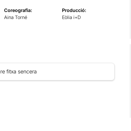
Coreografia:
Producció:
Aina Torné
Eòlia i+D
re fitxa sencera