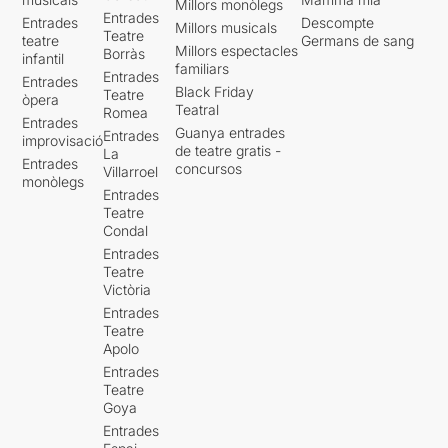
Millors monòlegs
Entrades
Entrades
Descompte
Millors musicals
Teatre
teatre
Germans de sang
Millors espectacles
Borràs
infantil
familiars
Entrades
Entrades
Black Friday
Teatre
òpera
Teatral
Romea
Entrades
Guanya entrades
Entrades
improvisació
de teatre gratis -
La
Entrades
concursos
Villarroel
monòlegs
Entrades
Teatre
Condal
Entrades
Teatre
Victòria
Entrades
Teatre
Apolo
Entrades
Teatre
Goya
Entrades