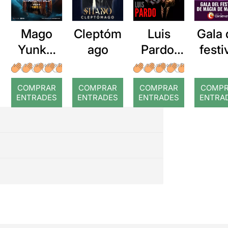
Mago
Luis
Cleptóm
Gala 
Yunke:
Pardo:
ago
festi
Hangar
En tu
de
52
mente
màg
COMPRAR
COMPRAR
COMPRAR
COMP
de
ENTRADES
ENTRADES
ENTRADES
ENTRA
Manr