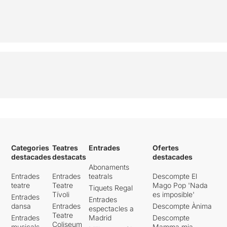
Categories
Teatres
Entrades
Ofertes
destacades
destacats
destacades
Abonaments
Entrades
Entrades
teatrals
Descompte El
teatre
Teatre
Mago Pop 'Nada
Tiquets Regal
Tívoli
es imposible'
Entrades
Entrades
dansa
Entrades
Descompte Ànima
espectacles a
Teatre
Entrades
Madrid
Descompte
Coliseum
musicals
Mamma mia