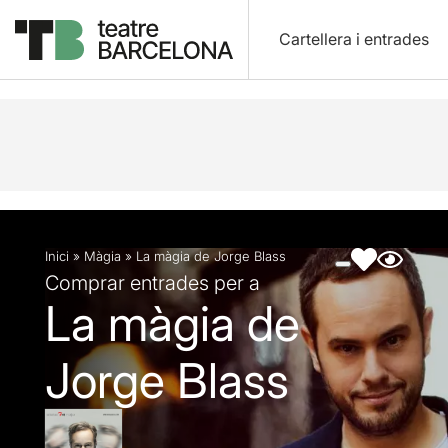
Cartellera i entrades
Descripció
Fitxa artística
Fotos i vídeos
Inici
»
Màgia
»
La màgia de Jorge Blass
Comprar entrades per a
La màgia de
Jorge Blass