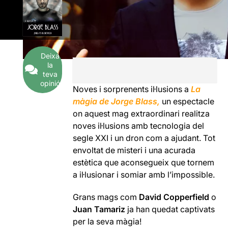
Deixa
la
teva
opinió
Noves i sorprenents il·lusions a
La
màgia de Jorge Blass,
un espectacle
on aquest mag extraordinari realitza
noves il·lusions amb tecnologia del
segle XXI i un dron com a ajudant. Tot
envoltat de misteri i una acurada
estètica que aconsegueix que tornem
a il·lusionar i somiar amb l’impossible.
Grans mags com
David Copperfield
o
Juan Tamariz
ja han quedat captivats
per la seva màgia!