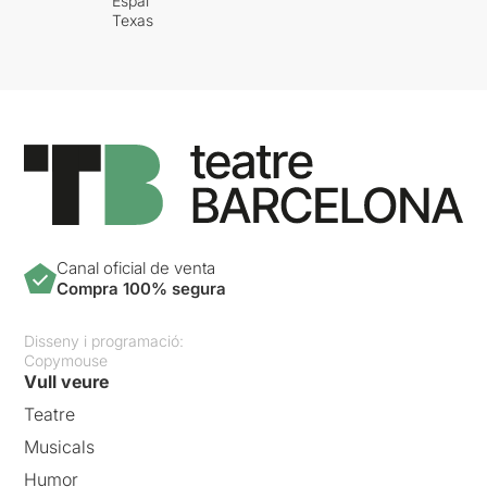
Espai
Texas
Canal oficial de venta
Compra 100% segura
Disseny i programació:
Copymouse
Vull veure
Teatre
Musicals
Humor