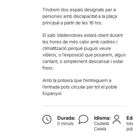
Tindrem dos espais designats per a
persones amb discapacitat a la plaça
principal a partir de les 16 hrs.
El saló Valderrobres estarà obert durant
les hores de més calor amb cadires i
climatització perquè puguis veure
vídeos, o l’exposició que posarem, algun
cantant, o simplement descansar i estar
fresc.
Amb la polsera que t’entreguem a
l’entrada pots circular per tot el poble
Espanyol.
Durada:
Idioma:
Ed
0 minuts
Castellà
tot
Català
púb