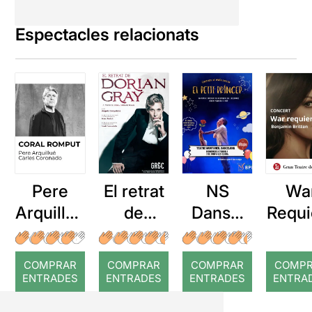
Espectacles relacionats
Pere
El retrat
NS
Wa
Arquillué
de
Dansa:
Requ
: Coral
Dorian
El Petit
romput
Gray
Príncep
COMPRAR
COMPRAR
COMPRAR
COMP
ENTRADES
ENTRADES
ENTRADES
ENTRA