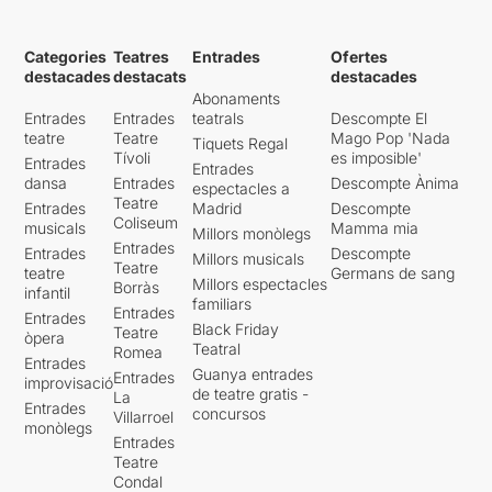
Categories
Teatres
Entrades
Ofertes
destacades
destacats
destacades
Abonaments
Entrades
Entrades
teatrals
Descompte El
teatre
Teatre
Mago Pop 'Nada
Tiquets Regal
Tívoli
es imposible'
Entrades
Entrades
dansa
Entrades
Descompte Ànima
espectacles a
Teatre
Entrades
Madrid
Descompte
Coliseum
musicals
Mamma mia
Millors monòlegs
Entrades
Entrades
Descompte
Millors musicals
Teatre
teatre
Germans de sang
Millors espectacles
Borràs
infantil
familiars
Entrades
Entrades
Black Friday
Teatre
òpera
Teatral
Romea
Entrades
Guanya entrades
Entrades
improvisació
de teatre gratis -
La
Entrades
concursos
Villarroel
monòlegs
Entrades
Teatre
Condal