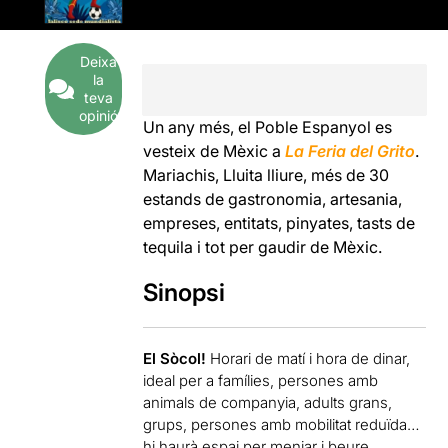
Deixa
la
teva
opinió
Un any més, el Poble Espanyol es
vesteix de Mèxic a
La Feria del Grito
.
Mariachis, Lluita lliure, més de 30
estands de gastronomia, artesania,
empreses, entitats, pinyates, tasts de
tequila i tot per gaudir de Mèxic.
Sinopsi
El Sòcol!
Horari de matí i hora de dinar,
ideal per a famílies, persones amb
animals de companyia, adults grans,
grups, persones amb mobilitat reduïda…
hi haurà espai per menjar i beure