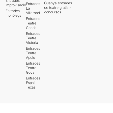
Entrades
Guanya entrades
Entrades
improvisació
de teatre gratis -
La
Entrades
concursos
Villarroel
monòlegs
Entrades
Teatre
Condal
Entrades
Teatre
Victòria
Entrades
Teatre
Apolo
Entrades
Teatre
Goya
Entrades
Espai
Texas