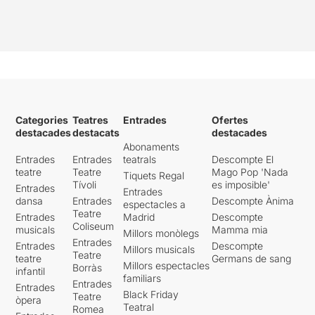
Categories
Teatres
Entrades
Ofertes
destacades
destacats
destacades
Abonaments
Entrades
Entrades
teatrals
Descompte El
teatre
Teatre
Mago Pop 'Nada
Tiquets Regal
Tívoli
es imposible'
Entrades
Entrades
dansa
Entrades
Descompte Ànima
espectacles a
Teatre
Entrades
Madrid
Descompte
Coliseum
musicals
Mamma mia
Millors monòlegs
Entrades
Entrades
Descompte
Millors musicals
Teatre
teatre
Germans de sang
Millors espectacles
Borràs
infantil
familiars
Entrades
Entrades
Black Friday
Teatre
òpera
Teatral
Romea