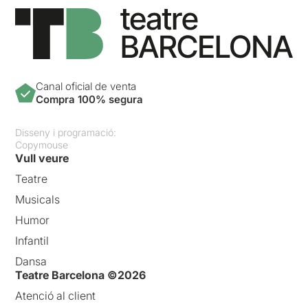
Canal oficial de venta
Compra 100% segura
Disseny i programació:
Copymouse
Vull veure
Teatre
Musicals
Humor
Infantil
Dansa
Teatre Barcelona ©2026
Atenció al client