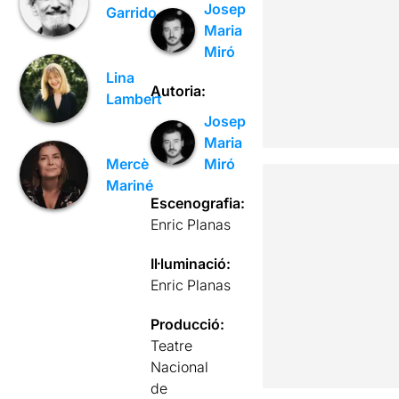
Josep
Garrido
Maria
Miró
Lina
Autoria:
Lambert
Josep
Maria
Miró
Mercè
Mariné
Escenografia:
Enric Planas
Il·luminació:
Enric Planas
Producció:
Teatre
Nacional
de