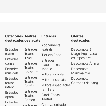
Categories
Teatres
Entrades
Ofertes
destacades
destacats
destacades
Abonaments
Entrades
Entrades
teatrals
Descompte El
teatre
Teatre
Mago Pop 'Nada
Tiquets Regal
Tívoli
es imposible'
Entrades
Entrades
dansa
Entrades
Descompte Ànima
espectacles a
Teatre
Entrades
Madrid
Descompte
Coliseum
musicals
Mamma mia
Millors monòlegs
Entrades
Entrades
Descompte
Millors musicals
Teatre
teatre
Germans de sang
Millors espectacles
Borràs
infantil
familiars
Entrades
Entrades
Black Friday
Teatre
òpera
Teatral
Romea
Entrades
Guanya entrades
Entrades