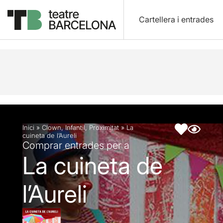
Cartellera i entrades
Descripció
Fitxa artística
Fotos i vídeos
Inici
»
Clown
,
Infantil
,
Proximitat
»
La
cuineta de l’Aureli
Comprar entrades per a
La cuineta de
l’Aureli