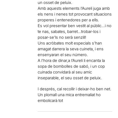
un osset de peluix.
Amb aquests elements l’Aureli juga amb
els nens i nenes tot provocant situacions
properes i entenedores per a ells.
Es vol presentar ben vestit al públic…i no
te nas, sabates, barret…trobar-los i
posar-se’ls no serà senzill!
Uns acròbates molt especials s’han
amagat darrera la seva cuineta, i ens
ensenyaran el seu número.
A l’hora de dinar,a l’Aureli li encanta la
sopa de bombolles de sabó, i un cop
cuinada convidarà al seu amic
inseparable, el seu osset de peluix.
I després, cal recollir i deixar-ho ben net.
Un plomall una mica entremaliat ho
embolicarà tot