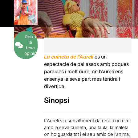
Deixa
la
teva
opinió
La cuineta de l’Aureli
és un
espectacle de pallassos amb poques
paraules i molt riure, on l’Aureli ens
ensenya la seva part més tendra i
divertida.
Sinopsi
L’Aureli viu senzillament darrera d’un circ
amb la seva cuineta, una taula, la maleta
on ho guarda tot i el seu amic de l’ànima,