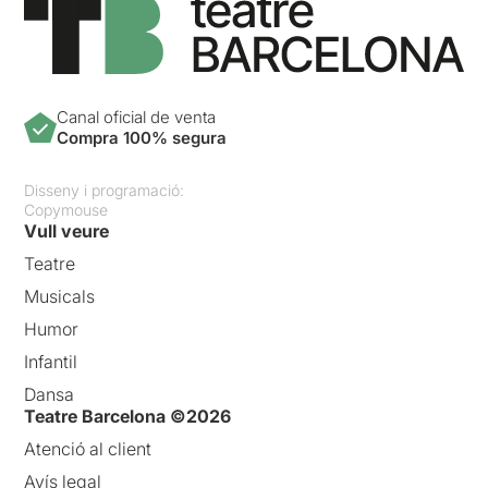
Canal oficial de venta
Compra 100% segura
Disseny i programació:
Copymouse
Vull veure
Teatre
Musicals
Humor
Infantil
Dansa
Teatre Barcelona ©2026
Atenció al client
Avís legal