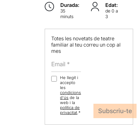
Durada:
Edat:
35
de 0 a
minuts
3
Totes les novetats de teatre
familiar al teu correu un cop al
mes
He llegit i
accepto
les
condicions
d'ús
de la
web i la
política de
privacitat
.
*