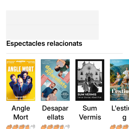
Espectacles relacionats
Angle
Desapar
Sum
L'esti
Mort
ellats
Vermis
g