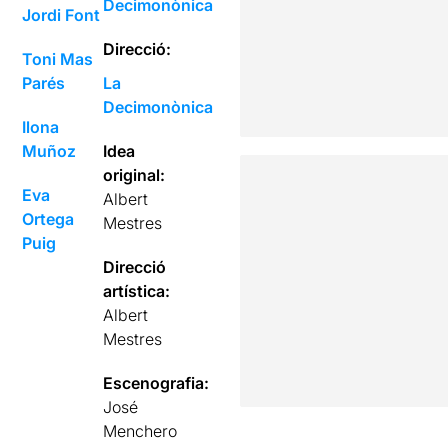
Decimonònica
Jordi Font
Direcció:
Toni Mas
Parés
La
Decimonònica
Ilona
Muñoz
Idea
original:
Eva
Albert
Ortega
Mestres
Puig
Direcció
artística:
Albert
Mestres
Escenografia:
José
Menchero