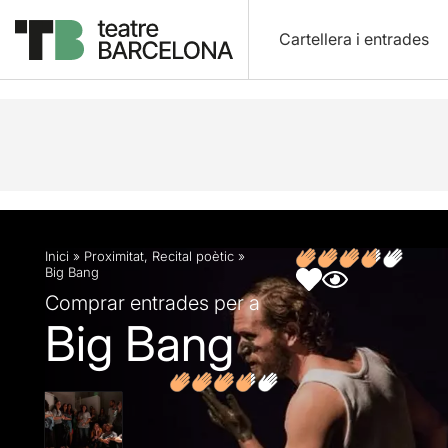
Cartellera i entrades
Descripció
Fitxa artística
Fotos i vídeos
Opin
Inici
»
Proximitat
,
Recital poètic
»
Big Bang
Comprar entrades per a
Big Bang