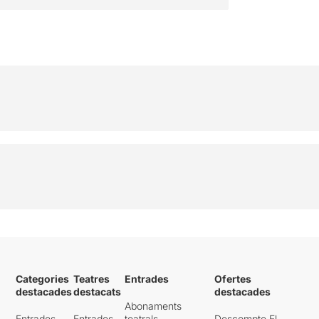
cuidada i equilibrada que
deixa amb un bon sabor de
boca...i d’ulls...i d’oïda, i ...de
cos!
Categories
Teatres
Entrades
Ofertes
destacades
destacats
destacades
Abonaments
Entrades
Entrades
teatrals
Descompte El