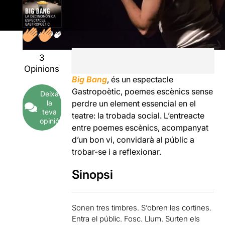
3
Opinions
Big Bang
, és un espectacle
Gastropoètic, poemes escènics sense
Deixa
la
perdre un element essencial en el
teva
teatre: la trobada social. L’entreacte
opinió
entre poemes escènics, acompanyat
d’un bon vi, convidarà al públic a
trobar-se i a reflexionar.
Sinopsi
Sonen tres timbres. S’obren les cortines.
Entra el públic. Fosc. Llum. Surten els