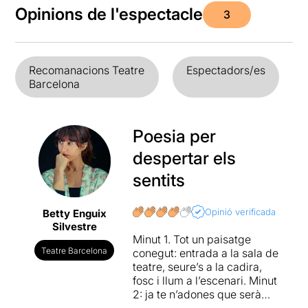
Opinions de l'espectacle
3
Recomanacions Teatre
Espectadors/es
Barcelona
Poesia per
despertar els
sentits
Opinió verificada
Betty Enguix
Silvestre
Minut 1. Tot un paisatge
Teatre Barcelona
conegut: entrada a la sala de
teatre, seure’s a la cadira,
fosc i llum a l’escenari. Minut
2: ja te n’adones que serà
una experiència molt