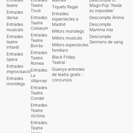
teatre
Teatre
Mago Pop 'Nada
Tiquets Regal
Tívoli
es imposible'
Entrades
Entrades
dansa
Entrades
Descompte Ànima
espectacles a
Teatre
Entrades
Madrid
Descompte
Coliseum
musicals
Mamma mia
Millors monòlegs
Entrades
Entrades
Descompte
Millors musicals
Teatre
teatre
Germans de sang
Millors espectacles
Borràs
infantil
familiars
Entrades
Entrades
Black Friday
Teatre
òpera
Teatral
Romea
Entrades
Guanya entrades
Entrades
improvisació
de teatre gratis -
La
Entrades
concursos
Villarroel
monòlegs
Entrades
Teatre
Condal
Entrades
Teatre
Victòria
Entrades
Teatre