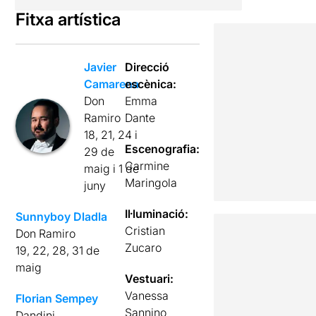
Fitxa artística
Javier
Direcció
Camarena
escènica:
Don
Emma
Ramiro
Dante
18, 21, 24 i
Escenografia:
29 de
Carmine
maig i 1 de
Maringola
juny
Il·luminació:
Sunnyboy Dladla
Cristian
Don Ramiro
Zucaro
19, 22, 28, 31 de
maig
Vestuari:
Vanessa
Florian Sempey
Sannino
Dandini