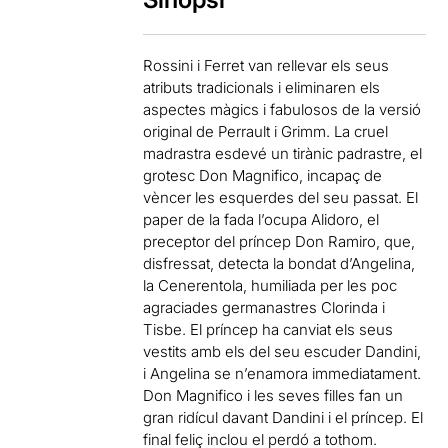
Rossini i Ferret van rellevar els seus
atributs tradicionals i eliminaren els
aspectes màgics i fabulosos de la versió
original de Perrault i Grimm. La cruel
madrastra esdevé un tirànic padrastre, el
grotesc Don Magnifico, incapaç de
vèncer les esquerdes del seu passat. El
paper de la fada l’ocupa Alidoro, el
preceptor del príncep Don Ramiro, que,
disfressat, detecta la bondat d’Angelina,
la Cenerentola, humiliada per les poc
agraciades germanastres Clorinda i
Tisbe. El príncep ha canviat els seus
vestits amb els del seu escuder Dandini,
i Angelina se n’enamora immediatament.
Don Magnifico i les seves filles fan un
gran ridícul davant Dandini i el príncep. El
final feliç inclou el perdó a tothom.