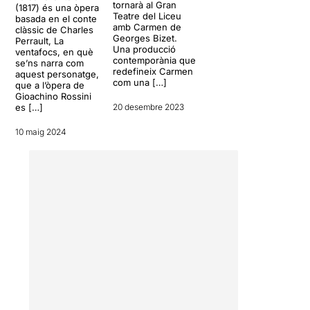
tornarà al Gran
(1817) és una òpera
Teatre del Liceu
basada en el conte
amb Carmen de
clàssic de Charles
Georges Bizet.
Perrault, La
Una producció
ventafocs, en què
contemporània que
se’ns narra com
redefineix Carmen
aquest personatge,
com una […]
que a l’òpera de
Gioachino Rossini
es […]
20 desembre 2023
10 maig 2024