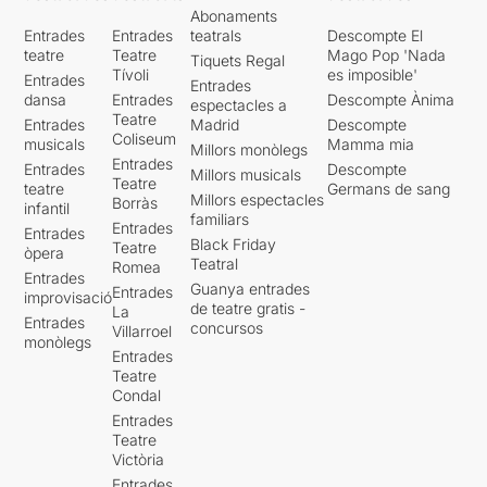
Abonaments
Entrades
Entrades
teatrals
Descompte El
teatre
Teatre
Mago Pop 'Nada
Tiquets Regal
Tívoli
es imposible'
Entrades
Entrades
dansa
Entrades
Descompte Ànima
espectacles a
Teatre
Entrades
Madrid
Descompte
Coliseum
musicals
Mamma mia
Millors monòlegs
Entrades
Entrades
Descompte
Millors musicals
Teatre
teatre
Germans de sang
Millors espectacles
Borràs
infantil
familiars
Entrades
Entrades
Black Friday
Teatre
òpera
Teatral
Romea
Entrades
Guanya entrades
Entrades
improvisació
de teatre gratis -
La
Entrades
concursos
Villarroel
monòlegs
Entrades
Teatre
Condal
Entrades
Teatre
Victòria
Entrades