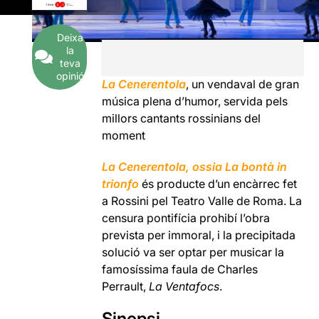
Deixa
la
teva
opinió
La Cenerentola
, un vendaval de gran
música plena d’humor, servida pels
millors cantants rossinians del
moment
La Cenerentola
, ossia La bontà in
trionfo
és producte d’un encàrrec fet
a Rossini pel Teatro Valle de Roma. La
censura pontifícia prohibí l’obra
prevista per immoral, i la precipitada
solució va ser optar per musicar la
famosíssima faula de Charles
Perrault,
La Ventafocs
.
Sinopsi