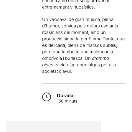
seriosa amb una escriptura vocal
extremament virtuosística.
Un vendaval de gran música, plena
d’humor, servida pels millors cantants
rossinians del moment, amb un
producció signada per Emma Dante, que
és delicada, plena de matisos subtils,
però que també té una malenconia
ombrívola i burlesca. Un
dramma
giocoso
ple d’aprenentatges per a la
societat d’avui.
Durada:
150 minuts