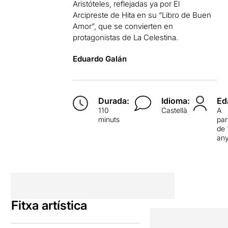
Aristóteles, reflejadas ya por El
Arcipreste de Hita en su “Libro de Buen
Amor”, que se convierten en
protagonistas de La Celestina.
Eduardo Galán
Durada:
Idioma:
Ed
110
Castellà
A
minuts
par
de 
an
Fitxa artística