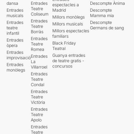
dansa
Entrades
Descompte Ànima
espectacles a
Teatre
Entrades
Madrid
Descompte
Coliseum
musicals
Mamma mia
Millors monòlegs
Entrades
Entrades
Descompte
Millors musicals
Teatre
teatre
Germans de sang
Millors espectacles
Borràs
infantil
familiars
Entrades
Entrades
Black Friday
Teatre
òpera
Teatral
Romea
Entrades
Guanya entrades
Entrades
improvisació
de teatre gratis -
La
Entrades
concursos
Villarroel
monòlegs
Entrades
Teatre
Condal
Entrades
Teatre
Victòria
Entrades
Teatre
Apolo
Entrades
Teatre