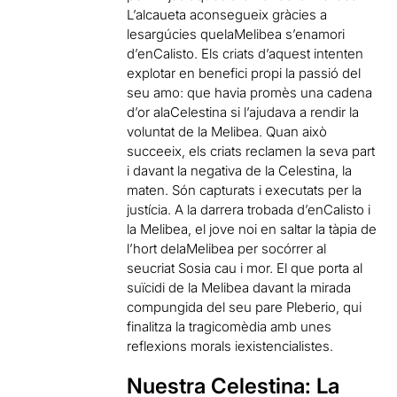
L’alcaueta aconsegueix gràcies a
lesargúcies quelaMelibea s’enamori
d’enCalisto. Els criats d’aquest intenten
explotar en benefici propi la passió del
seu amo: que havia promès una cadena
d’or alaCelestina si l’ajudava a rendir la
voluntat de la Melibea. Quan això
succeeix, els criats reclamen la seva part
i davant la negativa de la Celestina, la
maten. Són capturats i executats per la
justícia. A la darrera trobada d’enCalisto i
la Melibea, el jove noi en saltar la tàpia de
l’hort delaMelibea per socórrer al
seucriat Sosia cau i mor. El que porta al
suïcidi de la Melibea davant la mirada
compungida del seu pare Pleberio, qui
finalitza la tragicomèdia amb unes
reflexions morals iexistencialistes.
Nuestra Celestina: La