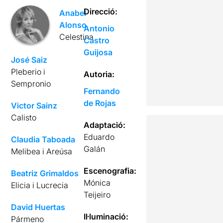
Direcció:
Anabel
Alonso
Antonio
Celestina
Castro
Guijosa
José Saiz
Pleberio i
Autoria:
Sempronio
Fernando
de Rojas
Victor Sainz
Calisto
Adaptació:
Eduardo
Claudia Taboada
Galán
Melibea i Areúsa
Escenografia:
Beatriz Grimaldos
Mónica
Elicia i Lucrecia
Teijeiro
David Huertas
Il·luminació:
Pármeno