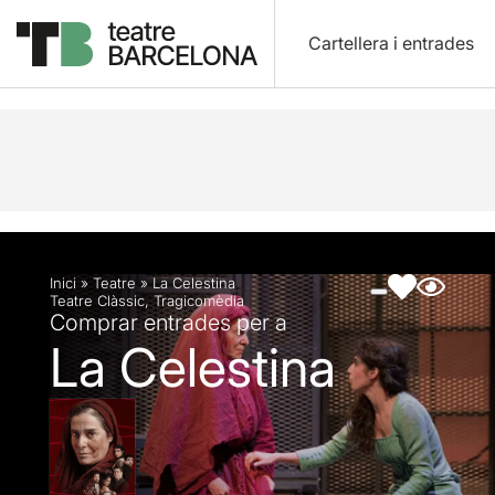
Cartellera i entrades
Descripció
Fitxa artística
Fotos i vídeos
Inici
»
Teatre
»
La Celestina
Teatre Clàssic
,
Tragicomèdia
Comprar entrades per a
La Celestina