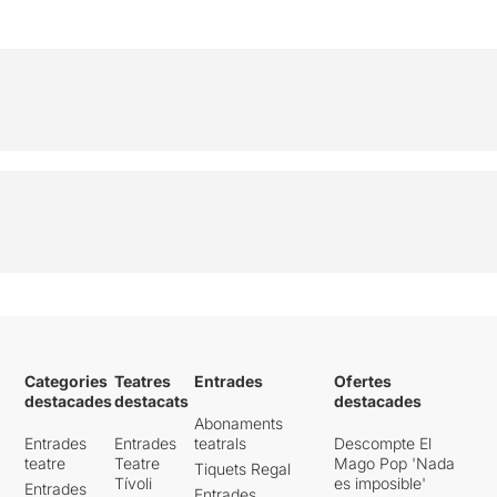
Categories
Teatres
Entrades
Ofertes
destacades
destacats
destacades
Abonaments
Entrades
Entrades
teatrals
Descompte El
teatre
Teatre
Mago Pop 'Nada
Tiquets Regal
Tívoli
es imposible'
Entrades
Entrades