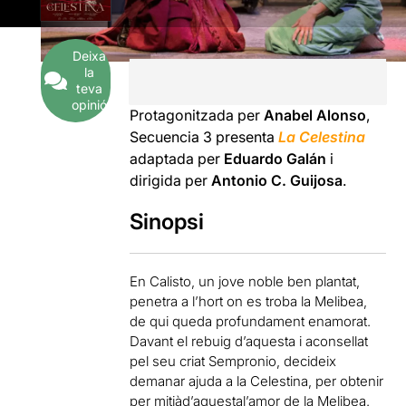
Deixa
la
teva
opinió
Protagonitzada per
Anabel Alonso
,
Secuencia 3 presenta
La Celestina
adaptada per
Eduardo Galán
i
dirigida per
Antonio C. Guijosa
.
Sinopsi
En Calisto, un jove noble ben plantat,
penetra a l’hort on es troba la Melibea,
de qui queda profundament enamorat.
Davant el rebuig d’aquesta i aconsellat
pel seu criat Sempronio, decideix
demanar ajuda a la Celestina, per obtenir
per mitjàd’aquestal’amor de la Melibea.