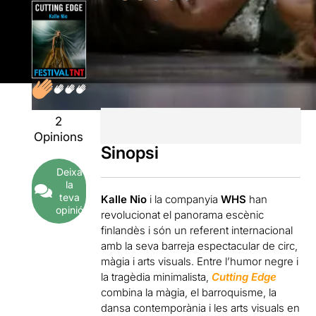
2
Opinions
Sinopsi
Deixa
la
teva
Kalle Nio
i la companyia
WHS
han
opinió
revolucionat el panorama escènic
finlandès i són un referent internacional
amb la seva barreja espectacular de circ,
màgia i arts visuals. Entre l’humor negre i
la tragèdia minimalista,
Cutting Edge
combina la màgia, el barroquisme, la
dansa contemporània i les arts visuals en