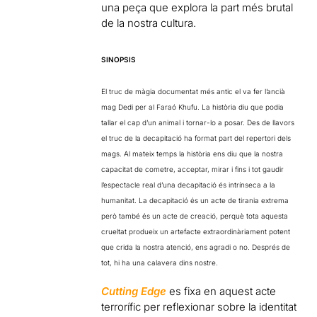
una peça que explora la part més brutal
de la nostra cultura.
SINOPSIS
El truc de màgia documentat més antic el va fer l’ancià
mag Dedi per al Faraó
Khufu. La història diu que podia
tallar el cap d’un animal i tornar-lo a posar. Des
de llavors
el truc de la decapitació ha format part del repertori dels
mags. Al
mateix temps la història ens diu que la nostra
capacitat de cometre, acceptar,
mirar i fins i tot gaudir
l’espectacle real d’una decapitació és intrínseca a la
humanitat.
La decapitació és un acte de tirania extrema
però també és un acte de creació,
perquè tota aquesta
crueltat produeix un artefacte extraordinàriament potent
que crida la nostra atenció, ens agradi o no. Després de
tot, hi ha una calavera
dins nostre.
Cutting Edge
es fixa en aquest acte
terrorífic per reflexionar sobre la identitat