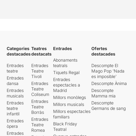
Categories
Teatres
Entrades
Ofertes
destacades
destacats
destacades
Abonaments
Entrades
Entrades
teatrals
Descompte El
teatre
Teatre
Mago Pop 'Nada
Tiquets Regal
Tívoli
es imposible'
Entrades
Entrades
dansa
Entrades
Descompte Ànima
espectacles a
Teatre
Entrades
Madrid
Descompte
Coliseum
musicals
Mamma mia
Millors monòlegs
Entrades
Entrades
Descompte
Millors musicals
Teatre
teatre
Germans de sang
Millors espectacles
Borràs
infantil
familiars
Entrades
Entrades
Black Friday
Teatre
òpera
Teatral
Romea
Entrades