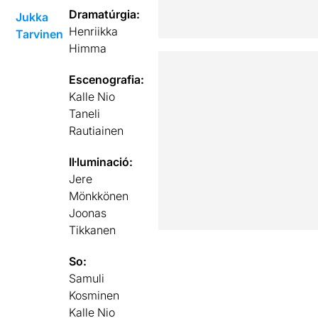
Dramatúrgia:
Jukka
Henriikka
Tarvinen
Himma
Escenografia:
Kalle Nio
Taneli
Rautiainen
Il·luminació:
Jere
Mönkkönen
Joonas
Tikkanen
So:
Samuli
Kosminen
Kalle Nio