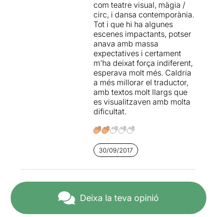
com teatre visual, màgia /
moltes expectatives per ser
circ, i dansa contemporània.
l'espectacle internacional
Tot i que hi ha algunes
inaugural.
L'hem trobat
escenes impactants, potser
pretensiós
i si bé algunes
anava amb massa
escenes tenen complexitat
expectatives i certament
tècnica, d'altres ens han
m’ha deixat força indiferent,
semblat massa simples i
esperava molt més. Caldria
amb recursos escènics molt
a més millorar el traductor,
pobres.
Un espectacle al
amb textos molt llargs que
qual li faltava ànima
i amb
es visualitzaven amb molta
el problema afegit de què no
dificultat.
es podien llegir
correctament els sobretítols.
Per llegir l'apunt original,
només cal clicar
AQUÍ
30/09/2017
Deixa la teva opinió