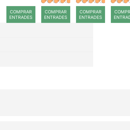
madre
52
COMPRAR
COMPRAR
COMPRAR
COMP
Cabaret
ENTRADES
ENTRADES
ENTRADES
ENTRA