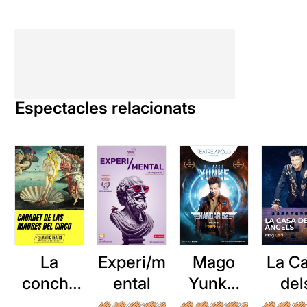
Espectacles relacionats
La
Mago
La C
Experi/m
concha
Yunke:
del
ental
de tu
Hangar
Ànge