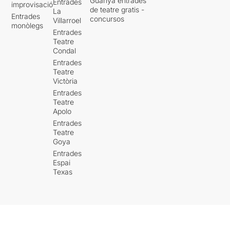
Guanya entrades
Entrades
improvisació
de teatre gratis -
La
Entrades
concursos
Villarroel
monòlegs
Entrades
Teatre
Condal
Entrades
Teatre
Victòria
Entrades
Teatre
Apolo
Entrades
Teatre
Goya
Entrades
Espai
Texas