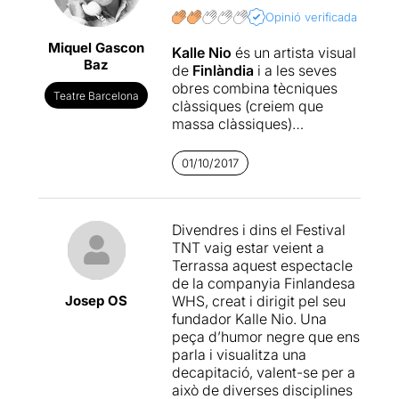
Opinió verificada
Miquel Gascon
Kalle Nio
és un artista visual
Baz
de
Finlàndia
i a les seves
obres combina tècniques
Teatre Barcelona
clàssiques (creiem que
massa clàssiques)
de màgia amb tecnologies
contemporànies.
01/10/2017
Cutting Edge
es fixa en
l'acte terrorífic de la
Divendres i dins el Festival
decapitació
per reflexionar
TNT vaig estar veient a
sobre la identitat i sobre per
Terrassa aquest espectacle
què la mutilació de cossos
de la companyia Finlandesa
ha estat sempre el número
Josep OS
WHS, creat i dirigit pel seu
estrella dels espectacles de
fundador Kalle Nio. Una
màgia.
peça d’humor negre que ens
parla i visualitza una
Un espectacle que ens ha
decapitació, valent-se per a
decebut molt,
potser
això de diverses disciplines
perquè ens havíem creat