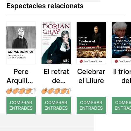
Espectacles relacionats
Pere
El retrat
Celebrar
Il tri
Arquillué
de
el Lliure
de
: Coral
Dorian
temp
romput
Gray
de
COMPRAR
COMPRAR
COMPRAR
COMP
disin
ENTRADES
ENTRADES
ENTRADES
ENTRA
no