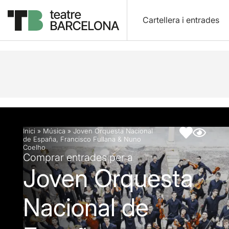
Cartellera i entrades
Descripció
Fitxa artística
Fotos i vídeos
Inici
»
Música
»
Joven Orquesta Nacional
de España, Francisco Fullana & Nuno
Coelho
Comprar entrades per a
Joven Orquesta
Nacional de