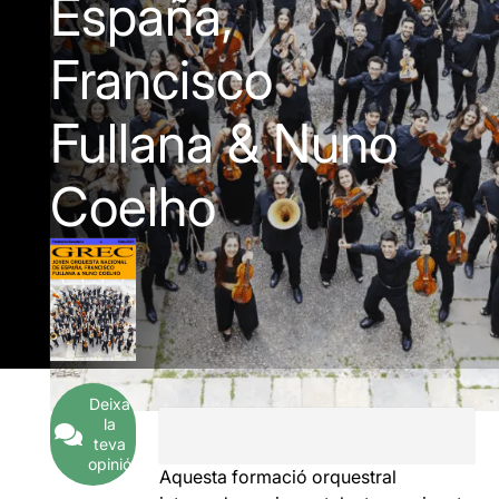
España,
Francisco
Fullana & Nuno
Coelho
Deixa
la
teva
opinió
Aquesta formació orquestral