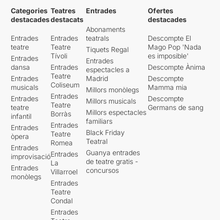
Categories
Teatres
Entrades
Ofertes
destacades
destacats
destacades
Abonaments
Entrades
Entrades
teatrals
Descompte El
teatre
Teatre
Mago Pop 'Nada
Tiquets Regal
Tívoli
es imposible'
Entrades
Entrades
dansa
Entrades
Descompte Ànima
espectacles a
Teatre
Entrades
Madrid
Descompte
Coliseum
musicals
Mamma mia
Millors monòlegs
Entrades
Entrades
Descompte
Millors musicals
Teatre
teatre
Germans de sang
Millors espectacles
Borràs
infantil
familiars
Entrades
Entrades
Black Friday
Teatre
òpera
Teatral
Romea
Entrades
Guanya entrades
Entrades
improvisació
de teatre gratis -
La
Entrades
concursos
Villarroel
monòlegs
Entrades
Teatre
Condal
Entrades