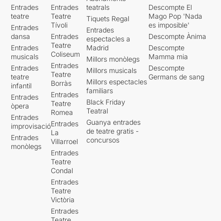
Entrades
Entrades
teatrals
Descompte El
teatre
Teatre
Mago Pop 'Nada
Tiquets Regal
Tívoli
es imposible'
Entrades
Entrades
dansa
Entrades
Descompte Ànima
espectacles a
Teatre
Entrades
Madrid
Descompte
Coliseum
musicals
Mamma mia
Millors monòlegs
Entrades
Entrades
Descompte
Millors musicals
Teatre
teatre
Germans de sang
Millors espectacles
Borràs
infantil
familiars
Entrades
Entrades
Black Friday
Teatre
òpera
Teatral
Romea
Entrades
Guanya entrades
Entrades
improvisació
de teatre gratis -
La
Entrades
concursos
Villarroel
monòlegs
Entrades
Teatre
Condal
Entrades
Teatre
Victòria
Entrades
Teatre