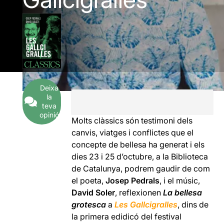
Deixa
la
teva
opinió
Molts clàssics són testimoni dels
canvis, viatges i conflictes que el
concepte de bellesa ha generat i els
dies 23 i 25 d’octubre, a la Biblioteca
de Catalunya, podrem gaudir de com
el poeta,
Josep Pedrals
, i el músic,
David Soler
, reflexionen
La bellesa
grotesca
a
Les Gallcigralles
, dins de
la primera edidicó del festival