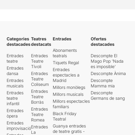
Categories
Teatres
Entrades
Ofertes
destacades
destacats
destacades
Abonaments
Entrades
Entrades
teatrals
Descompte El
teatre
Teatre
Mago Pop 'Nada
Tiquets Regal
Tívoli
es imposible'
Entrades
Entrades
dansa
Entrades
Descompte Ànima
espectacles a
Teatre
Entrades
Madrid
Descompte
Coliseum
musicals
Mamma mia
Millors monòlegs
Entrades
Entrades
Descompte
Millors musicals
Teatre
teatre
Germans de sang
Millors espectacles
Borràs
infantil
familiars
Entrades
Entrades
Black Friday
Teatre
òpera
Teatral
Romea
Entrades
Guanya entrades
Entrades
improvisació
de teatre gratis -
La