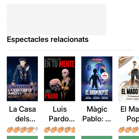
Espectacles relacionats
La Casa
Luis
Màgic
El M
dels
Pardo:
Pablo: El
Pop
Àngels
En tu
gran
Nada
mente
repte
impos