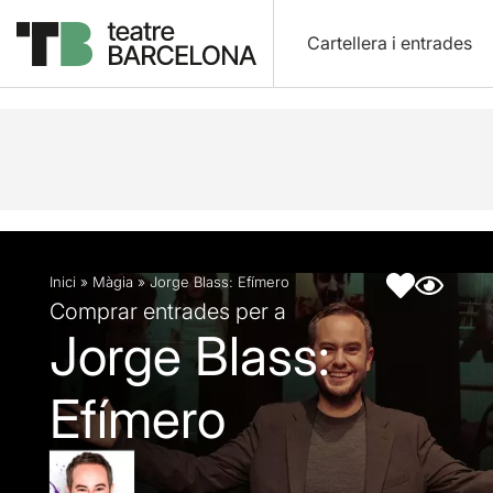
Cartellera i entrades
Descripció
Fitxa artística
Fotos i vídeos
Inici
»
Màgia
»
Jorge Blass: Efímero
Comprar entrades per a
Jorge Blass:
Efímero