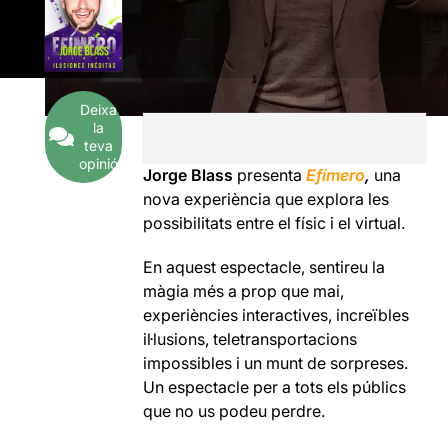
Deixa
la
teva
opinió
Jorge Blass
presenta
Efímero
,
una
nova experiència que explora les
possibilitats entre el físic i el virtual.
En aquest espectacle, sentireu la
màgia més a prop que mai,
experiències interactives, increïbles
il·lusions, teletransportacions
impossibles i un munt de sorpreses.
Un espectacle per a tots els públics
que no us podeu perdre.