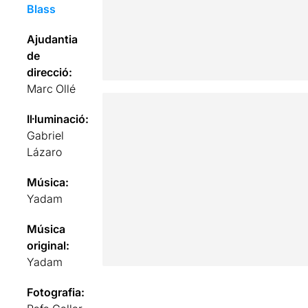
Blass
Ajudantia
de
direcció:
Marc Ollé
Il·luminació:
Gabriel
Lázaro
Música:
Yadam
Música
original:
Yadam
Fotografia: