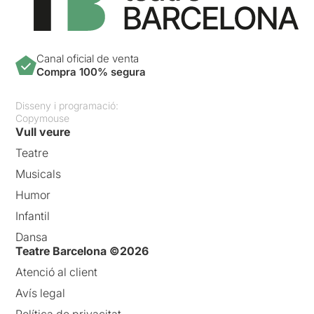
Canal oficial de venta
Compra 100% segura
Disseny i programació:
Copymouse
Vull veure
Teatre
Musicals
Humor
Infantil
Dansa
Teatre Barcelona ©2026
Atenció al client
Avís legal
Política de privacitat